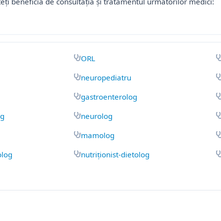
ți beneficia de consultația și tratamentul următorilor medici:
ORL
neuropediatru
gastroenterolog
og
neurolog
mamolog
olog
nutriționist-dietolog