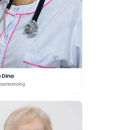
u Dina
ziopneumolog