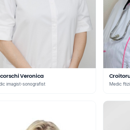
Croitor
scorschi Veronica
Medic fti
ic imagist-sonografist