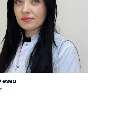
Olesea
t