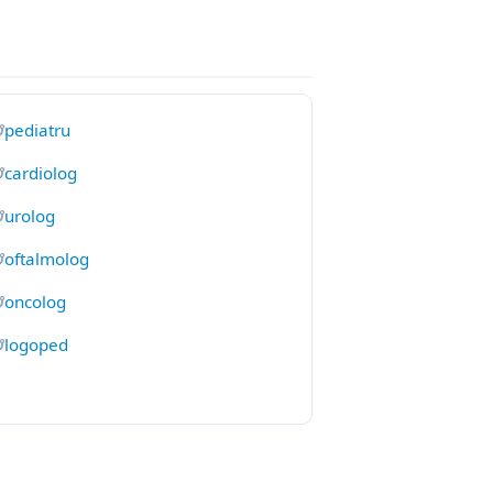
pediatru
cardiolog
urolog
oftalmolog
oncolog
logoped