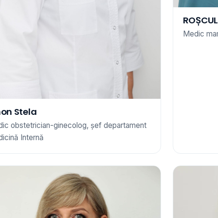
ROȘCUL
Medic ma
hon Stela
ic obstetrician-ginecolog, șef departament
icină Internă