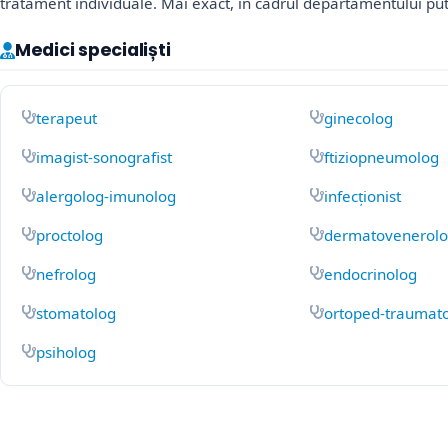
tratament individuale. Mai exact, în cadrul departamentului pute
Medici specialiști
terapeut
ginecolog
imagist-sonografist
ftiziopneumolog
alergolog-imunolog
infecționist
proctolog
dermatovenerol
nefrolog
endocrinolog
stomatolog
ortoped-traumat
psiholog