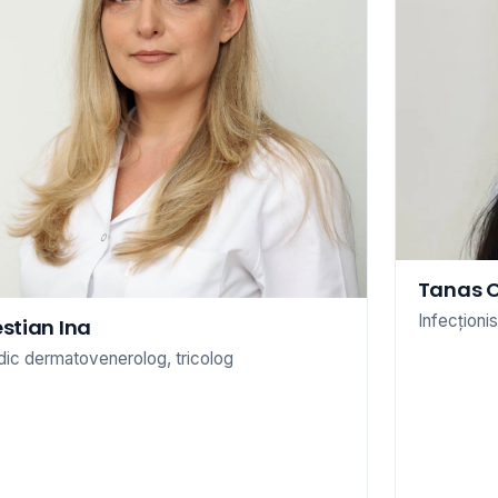
Tanas 
Infecționis
estian Ina
ic dermatovenerolog, tricolog