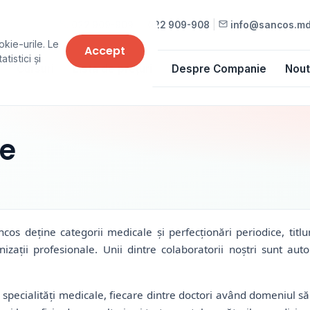
022 909-909
•
022 909-908
|
info@sancos.m
okie-urile. Le
Accept
tistici și
Cursuri
Lista de prețuri
Despre Companie
Nout
le
os deține categorii medicale și perfecționări periodice, titluri 
anizații profesionale. Unii dintre colaboratorii noștri sunt au
ecialități medicale, fiecare dintre doctori având domeniul său 