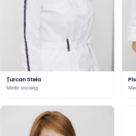
Țurcan Stela
Pi
Medic oncolog
Med