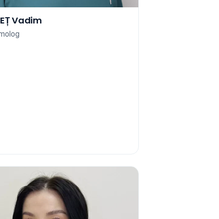
EȚ Vadim
molog