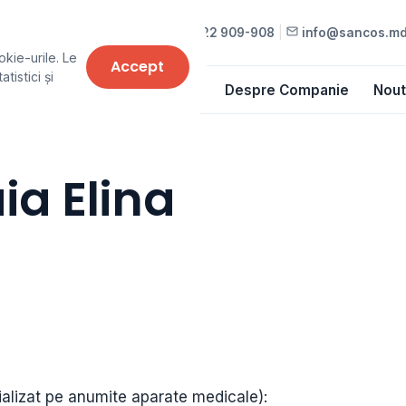
022 909-909
•
022 909-908
|
info@sancos.m
okie-urile. Le
Accept
tistici și
Cursuri
Lista de prețuri
Despre Companie
Nout
aia Elina
cializat pe anumite aparate medicale):