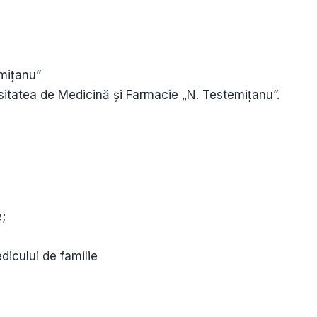
mițanu”
rsitatea de Medicină și Farmacie „N. Testemițanu”.
e;
dicului de familie