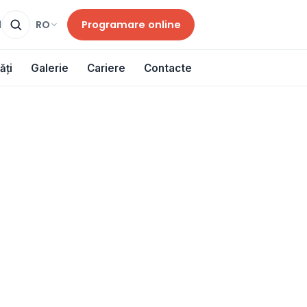
Programare online
RO
d
ăți
Galerie
Cariere
Contacte