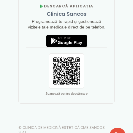
DESCARCĂ APLICAȚIA
Clinica Sancos
Programează-te rapid și gestionează
vizitele tale medicale direct de pe telefon.
ACUM PE
Google Play
Scanează pentru descărcare
© CLINICA DE MEDICINĂ ESTETICĂ CME SANCOS
S.R.L.