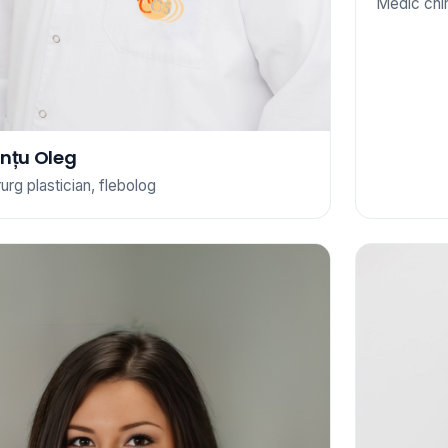
Medic chi
nțu Oleg
rurg plastician, flebolog