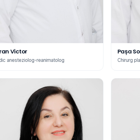
ran Victor
Pașa So
ic anesteziolog-reanimatolog
Chirurg pla