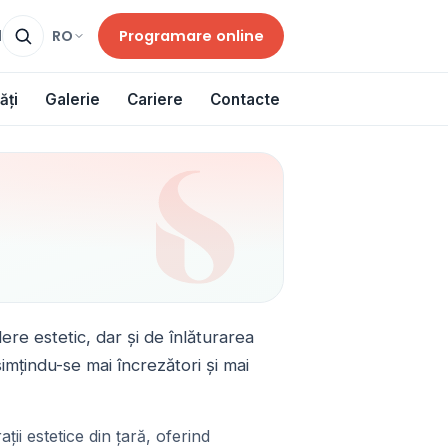
Programare online
RO
d
ăți
Galerie
Cariere
Contacte
ere estetic, dar și de înlăturarea
 simțindu-se mai încrezători și mai
ii estetice din țară, oferind