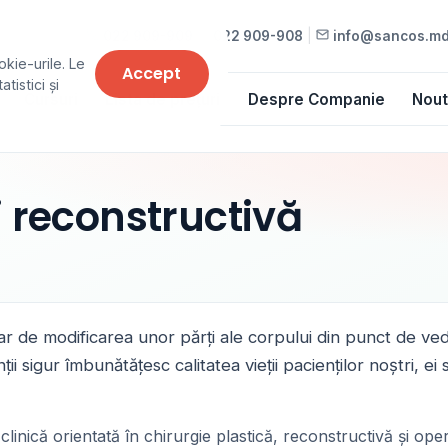
022 909-909
•
022 909-908
|
info@sancos.m
okie-urile. Le
Accept
tistici și
Cursuri
Lista de prețuri
Despre Companie
Nout
i reconstructivă
oar de modificarea unor părți ale corpului din punct de ved
ții sigur îmbunătățesc calitatea vieții pacienților noștri, ei
nică orientată în chirurgie plastică, reconstructivă și operaț