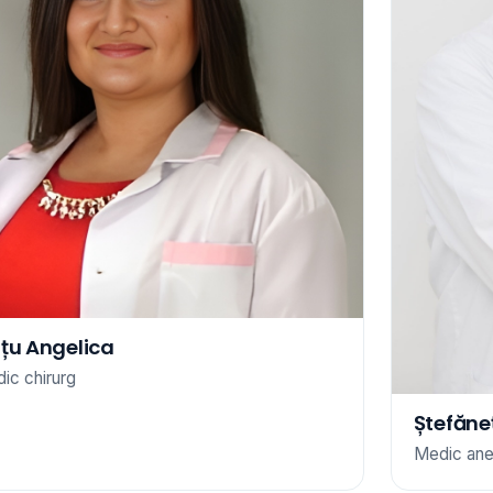
țu Angelica
ic chirurg
Ștefăneț
Medic ane