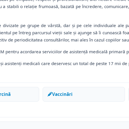
a stabili o relație frumoasă, bazată pe încredere, comunicare, î
 divizate pe grupe de vârstă, dar și pe cele individuale ale pa
entul pe întreg parcursul vieții sale și ajunge să îi cunoască foa
tiv de periodicitatea consultărilor, mai ales în cazul copiilor sau
NAM pentru acordarea serviciilor de asistență medicală primară p
și asistenți medicali care deservesc un total de peste 17 mii de 
rcină
Vaccinări