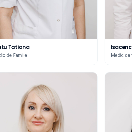
atu Tatiana
Isacenc
ic de Familie
Medic de f