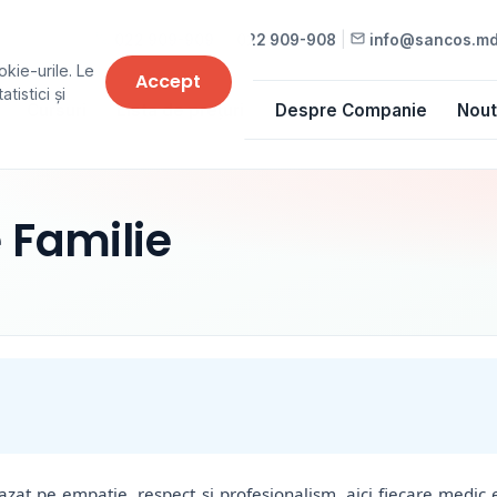
022 909-909
•
022 909-908
|
info@sancos.m
okie-urile. Le
Accept
tistici și
Cursuri
Lista de prețuri
Despre Companie
Nout
 Familie
at pe empatie, respect și profesionalism, aici fiecare medic es