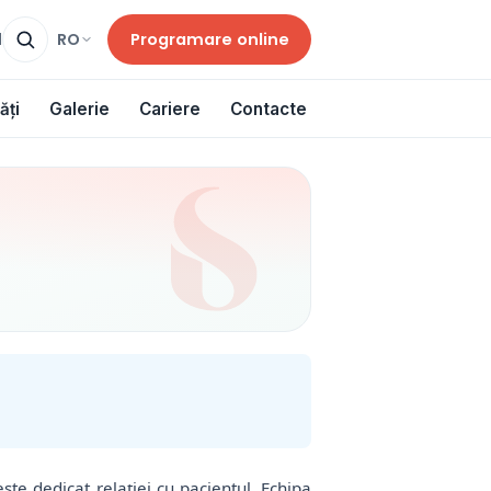
Programare online
RO
d
ăți
Galerie
Cariere
Contacte
te dedicat relației cu pacientul. Echipa