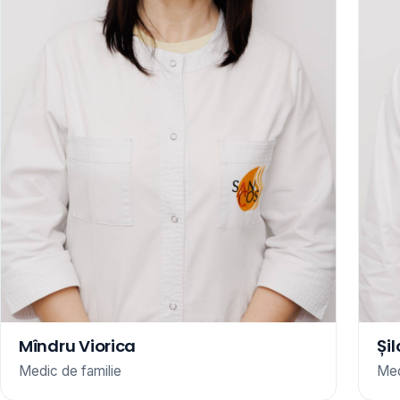
Mîndru Viorica
Și
Medic de familie
Med