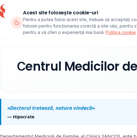
Acest site folosește cookie-uri
Pentru a putea folosi acest site, trebuie să acceptați co
folosim pentru funcționarea corectă a site-ului, pentru sta
Departamente
Echipa
Pachete
pentru a vă oferi o experiență mai bună.
Politica cookie
Сentrul Medicilor de
«Doctorul trateaz
ă
, natura vindecă»
— Hipocrate
Departamentul Medicină de Familie al Clinicii SANCOS, este baz