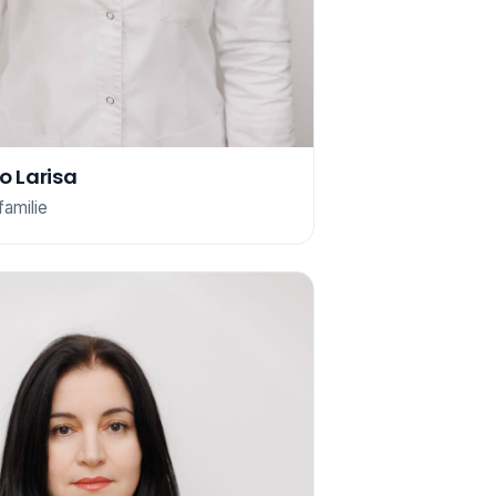
o Larisa
amilie