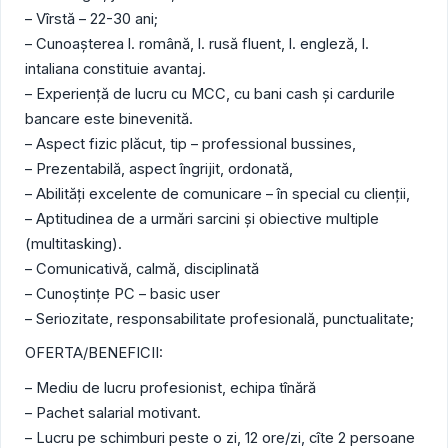
– Vîrstă – 22-30 ani;
– Cunoaşterea l. română, l. rusă fluent, l. engleză, l.
intaliana constituie avantaj.
– Experienţă de lucru cu MCC, cu bani cash şi cardurile
bancare este binevenită.
– Aspect fizic plăcut, tip – professional bussines,
– Prezentabilă, aspect îngrijit, ordonată,
– Abilităţi excelente de comunicare – în special cu clienţii,
– Aptitudinea de a urmări sarcini şi obiective multiple
(multitasking).
– Comunicativă, calmă, disciplinată
– Cunoştinţe PC – basic user
– Seriozitate, responsabilitate profesională, punctualitate;
OFERTA/BENEFICII:
– Mediu de lucru profesionist, echipa tînără
– Pachet salarial motivant.
– Lucru pe schimburi peste o zi, 12 ore/zi, cîte 2 persoane