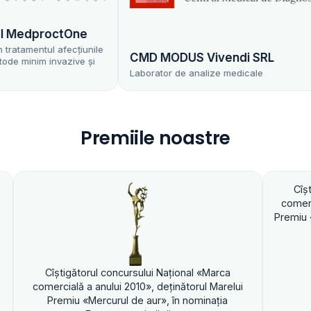
edproctOne
amentul afecțiunile
CMD MODUS Vivendi SRL
inim invazive și
Laborator de analize medicale
Premiile noastre
Cîştigătorul con
comercială a anului
Premiu «Mercurul de 
tigătorul concursului Naţional «Marca
ială a anului 2010», deţinătorul Marelui
emiu «Mercurul de aur», în nominaţia