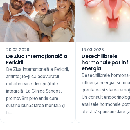
20.03.2026
18.03.2026
De Ziua Internațională a
Dezechilibrele
Fericirii
hormonale pot inf
energia
De Ziua Internațională a Fericirii,
Dezechilibrele hormonal
amintește-ți că adevăratul
influența energia, somnu
echilibru vine din sănătate
greutatea și starea emoț
integrală. La Clinica Sancos,
Un consult endocrinologi
promovăm prevenția care
analizele hormonale potr
susține bunăstarea mentală și
oferă răspunsuri clare și 
fi...