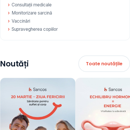
Consultații medicale
Monitorizare sarcină
Vaccinări
Supravegherea copiilor
Noutăți
Toate noutățile