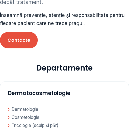
decât tratament.
ORL • endocrinolog
Înseamnă prevenție, atenție și responsabilitate pentru
Cât și alte specialități medicale, toate în cadrul aceleiași
fiecare pacient care ne trece pragul.
Clinici
Contacte
Programare
Departamente
Dermatocosmetologie
Dermatologie
Cosmetologie
Tricologie (scalp și păr)