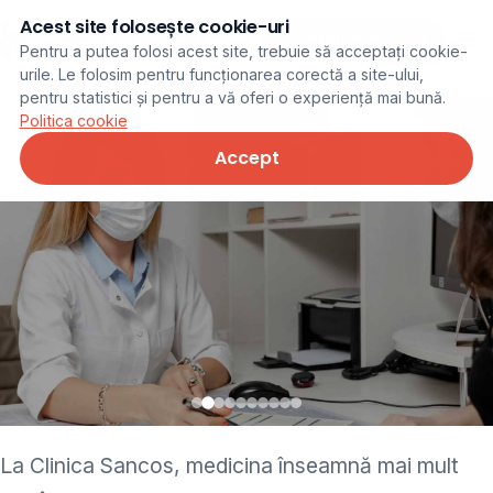
Acest site folosește cookie-uri
Programare online
Pentru a putea folosi acest site, trebuie să acceptați cookie-
urile. Le folosim pentru funcționarea corectă a site-ului,
pentru statistici și pentru a vă oferi o experiență mai bună.
Politica cookie
Accept
• pediatru • neurolog •
La Clinica Sancos, medicina înseamnă mai mult
ginecolog • cardiolog •