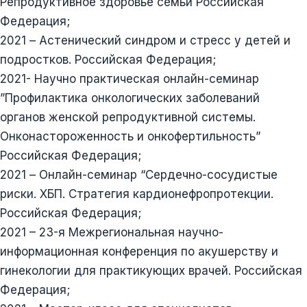
Репродуктивное здоровье семьи Российская
Федерация;
2021 – Астенический синдром и стресс у детей и
подростков. Российская Федерация;
2021- Научно практическая онлайн-семинар
”Профилактика онкологических заболеваний
органов женской репродуктивной системы.
Онконастороженность и онкофертильность”
Российская Федерация;
2021 – Онлайн-семинар “Сердечно-сосудистые
риски. ХБП. Стратегия кардионефропротекции.
Российская Федерация;
2021 – 23-я Межрегиональная научно-
информационная конференция по акушерству и
гинекологии для практикующих врачей. Российская
Федерация;