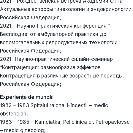
2021 – Рождественская встреча Академии Отта”
Актуальные вопросы гинекологии и эндокринологии.
Российская Федерация;
2021 – Научно-Практическая конференция ”
Бесплодие: от амбулаторной практики до
вспомогательных репродуктивных технологии.
Российская Федерация;
2021- Научно-практический онлайн-семинар
“Контрацепция: разнообразие эффектов.
Контрацепция в различные возрастные периоды.
Российская Федерация;
Experiența de muncă
:
1982 – 1983 Spitalul raional Hîncești – medic
obsterician;
1983 – 1985 – Kamciatka, Policlinica or. Petropavlovsc
– medic ginecolog;