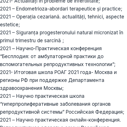
2021- Actualități în probleme de infertilitate;
2021 – Endometrioza-abordari terapeutice și practice;
2021 – Operația cezariană. actualități, tehnici, aspecte
estetice;
2021 – Siguranța progesteronului natural micronizat în
primul trimestru de sarcină ;
2021 – Научно-Практическая конференция
“Бесплодия: от амбулаторной практики до
вспомогательных репродуктивных технологии”;
2021- Итоговая школа РОАГ 2021 года- Москва и
регионы РФ при поддержке Департамента
здравоохранения Москвы;
2021 – Научно практическая школа
“гиперпролиферативные заболевания органов
репродуктивной системы” Российская Федерация;
2021 – Научно практическая онлайн-конференция.