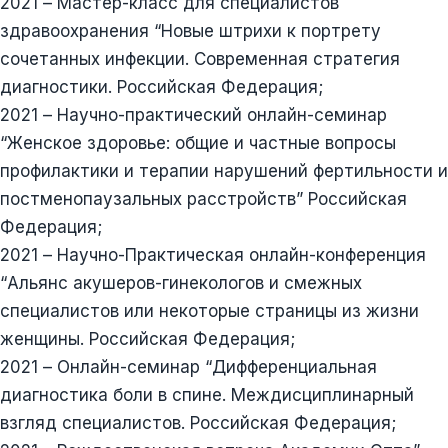
2021 – Мастер-класс для специалистов
здравоохранения “Новые штрихи к портрету
сочетанных инфекции. Современная стратегия
диагностики. Российская Федерация;
2021 – Научно-практический онлайн-семинар
“Женское здоровье: общие и частные вопросы
профилактики и терапии нарушений фертильности и
постменопаузальных расстройств” Российская
Федерация;
2021 – Научно-Практическая онлайн-конференция
“Альянс акушеров-гинекологов и смежных
специалистов или некоторые страницы из жизни
женщины. Российская Федерация;
2021 – Онлайн-семинар “Дифференциальная
диагностика боли в спине. Междисциплинарный
взгляд специалистов. Российская Федерация;