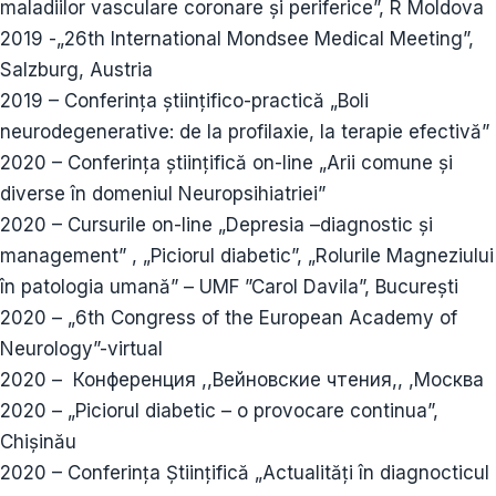
maladiilor vasculare coronare și periferice”, R Moldova
2019 -„26th International Mondsee Medical Meeting”,
Salzburg, Austria
2019 – Conferința științifico-practică „Boli
neurodegenerative: de la profilaxie, la terapie efectivă”
2020 – Conferința științifică on-line „Arii comune și
diverse în domeniul Neuropsihiatriei”
2020 – Cursurile on-line „Depresia –diagnostic și
management” , „Piciorul diabetic”, „Rolurile Magneziului
în patologia umană” – UMF ”Carol Davila”, București
2020 – „6th Congress of the European Academy of
Neurology”-virtual
2020 – Конференция ,,Вейновские чтения,, ,Москва
2020 – „Piciorul diabetic – o provocare continua”,
Chișinău
2020 – Conferința Științifică „Actualități în diagnocticul