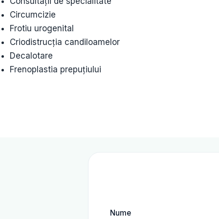
Consultații de specialitate
Circumcizie
Frotiu urogenital
Criodistrucția candiloamelor
Decalotare
Frenoplastia prepuțiului
Nume