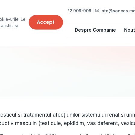
022 909-909
•
022 909-908
|
info@sancos.m
okie-urile. Le
Accept
tistici și
Cursuri
Lista de prețuri
Despre Companie
Nout
icul și tratamentul afecţiunilor sistemului renal și urinal
oductiv masculin (testicule, epididim, vas deferent, vezic