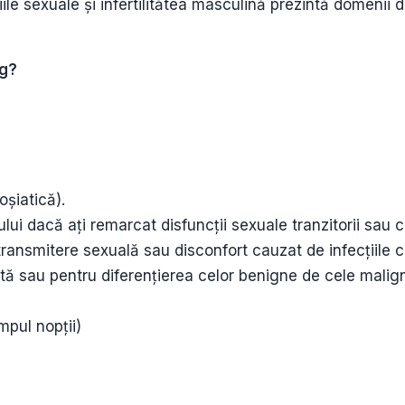
e sexuale și infertilitătea masculină prezintă domenii de
og?
oșiatică).
ui dacă ați remarcat disfuncții sexuale tranzitorii sau c
ransmitere sexuală sau disconfort cauzat de infecțiile 
tată sau pentru diferențierea celor benigne de cele malig
mpul nopții)