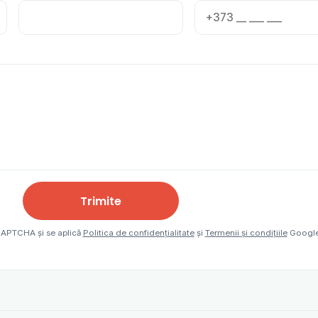
Trimite
eCAPTCHA și se aplică
Politica de confidențialitate
și
Termenii și condițiile
Google