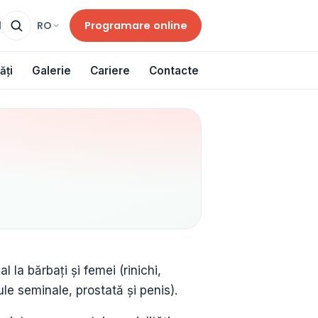
Programare online
RO
d
ăți
Galerie
Cariere
Contacte
 la bărbați și femei (rinichi,
ule seminale, prostată și penis).