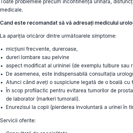
Toate problemele precum incontinenţa urinară, disfuncţiil
medicale.
Cand este recomandat să vă adresați medicului urol
La apariția oricăror dintre următoarele simptome:
micțiuni frecvente, dureroase,
dureri lombare sau pelvine
aspect modificat al urininei (de exemplu tulbure sau r
De asemenea, este indispensabilă consultația urologul
Atunci când aveți o suspiciune legată de o boală cu t
În scop profilactic pentru evitarea tumorilor de pros
de laborator (markeri tumorali).
Enurezisul la copii (pierderea involuntară a urinei în ti
Servicii oferite: