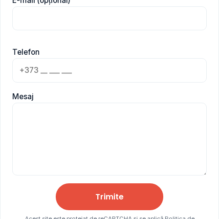
E-mail (opțional)
Telefon
Mesaj
Trimite
Acest site este protejat de reCAPTCHA și se aplică
Politica de