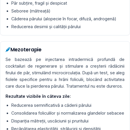
Păr subţire, fragil şi despicat
Seboree (mătreaţă)
Căderea părului (alopecie în focar, difuză, androgenă)
Reducerea desimii şi calităţii părului
Mezoterapie
Se bazează pe injectarea intradermică profundă de
cocktailuri de regenerare şi stimulare a creşterii rădăcinii
firului de păr, stimulând microcirculaţia. După un test, se aleg
fiolele specifice pentru a hrăni foliculii, blocând activitatea
care duce la pierderea părului. Tratamentul nu este dureros.
Rezultate vizibile în câteva zile:
Reducerea semnificativă a căderii părului
Consolidarea foliculilor și normalizarea glandelor sebacee
Dispariția mătreții, uscăciunii și pruritului
Recăpătarea elasticității, strălucirii și densității