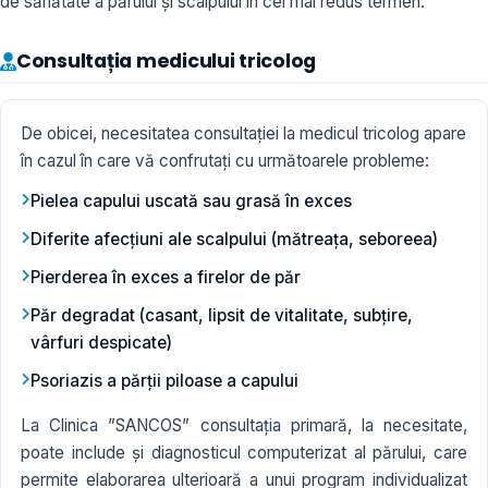
de sănătate a părului și scalpului în cel mai redus termen.
Consultația medicului tricolog
De obicei, necesitatea consultației la medicul tricolog apare
în cazul în care vă confrutați cu următoarele probleme:
Pielea capului uscată sau grasă în exces
Diferite afecțiuni ale scalpului (mătreața, seboreea)
Pierderea în exces a firelor de păr
Păr degradat (casant, lipsit de vitalitate, subțire,
vârfuri despicate)
Psoriazis a părţii piloase a capului
La Clinica ”SANCOS” consultația primară, la necesitate,
poate include și diagnosticul computerizat al părului, care
permite elaborarea ulterioară a unui program individualizat