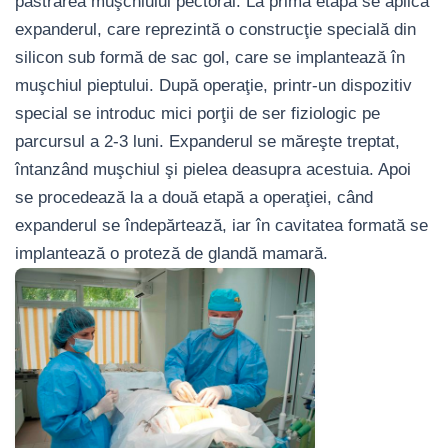
păstrarea muşchiului pectoral. La prima etapă se aplică
expanderul, care reprezintă o construcţie specială din
silicon sub formă de sac gol, care se implantează în
muşchiul pieptului. După operaţie, printr-un dispozitiv
special se introduc mici porţii de ser fiziologic pe
parcursul a 2-3 luni. Expanderul se măreşte treptat,
întanzând muşchiul şi pielea deasupra acestuia. Apoi
se procedează la a două etapă a operaţiei, când
expanderul se îndepărtează, iar în cavitatea formată se
implantează o proteză de glandă mamară.