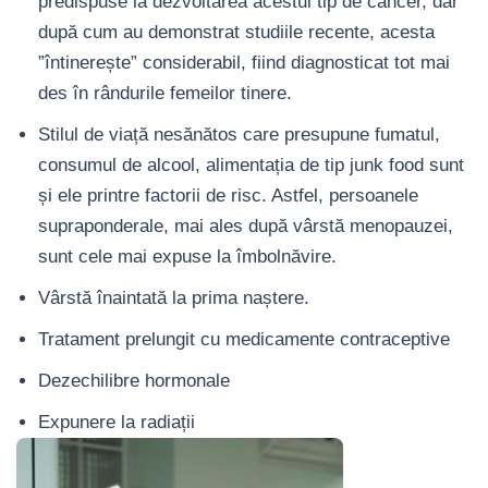
predispuse la dezvoltarea acestui tip de cancer, dar
după cum au demonstrat studiile recente, acesta
”întinerește” considerabil, fiind diagnosticat tot mai
des în rândurile femeilor tinere.
Stilul de viață nesănătos care presupune fumatul,
consumul de alcool, alimentația de tip junk food sunt
și ele printre factorii de risc. Astfel, persoanele
supraponderale, mai ales după vârstă menopauzei,
sunt cele mai expuse la îmbolnăvire.
Vârstă înaintată la prima naștere.
Tratament prelungit cu medicamente contraceptive
Dezechilibre hormonale
Expunere la radiații