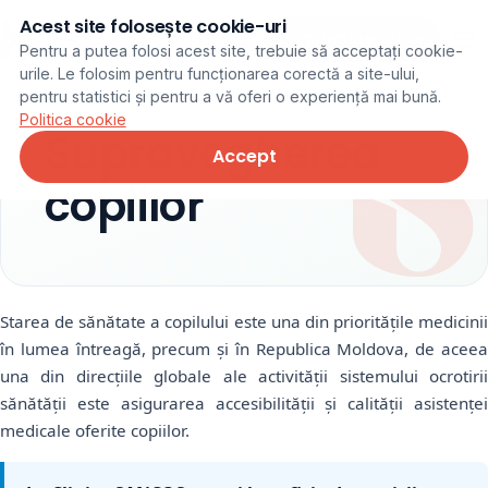
Acest site folosește cookie-uri
Programare online
Pentru a putea folosi acest site, trebuie să acceptați cookie-
urile. Le folosim pentru funcționarea corectă a site-ului,
pentru statistici și pentru a vă oferi o experiență mai bună.
Politica cookie
Supravegherea
Accept
copiilor
Starea de sănătate a copilului este una din priorităţile medicinii
în lumea întreagă, precum şi în Republica Moldova, de aceea
una din direcţiile globale ale activităţii sistemului ocrotirii
sănătăţii este asigurarea accesibilităţii şi calităţii asistenţei
medicale oferite copiilor.