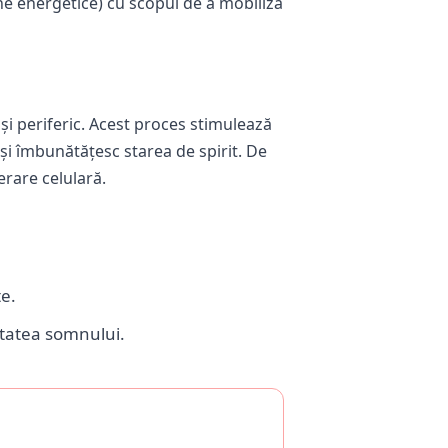
ne energetice) cu scopul de a mobiliza
i periferic. Acest proces stimulează
și îmbunătățesc starea de spirit. De
rare celulară.
e.
itatea somnului.