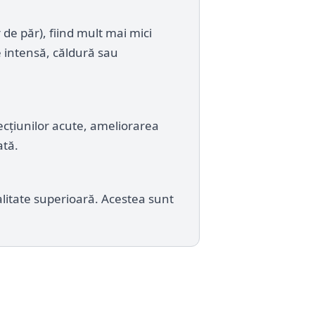
e păr), fiind mult mai mici
e intensă, căldură sau
ecțiunilor acute, ameliorarea
ată.
calitate superioară. Acestea sunt