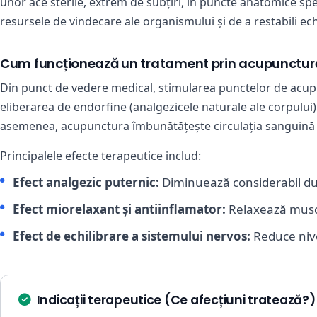
unor ace sterile, extrem de subțiri, în puncte anatomice sp
resursele de vindecare ale organismului și de a restabili echi
Cum funcționează un tratament prin acupunctur
Din punct de vedere medical, stimularea punctelor de acupu
eliberarea de endorfine (analgezicele naturale ale corpului
asemenea, acupunctura îmbunătățește circulația sanguină lo
Principalele efecte terapeutice includ:
Efect analgezic puternic:
Diminuează considerabil dure
Efect miorelaxant și antiinflamator:
Relaxează muscu
Efect de echilibrare a sistemului nervos:
Reduce nive
Indicații terapeutice (Ce afecțiuni tratează?)