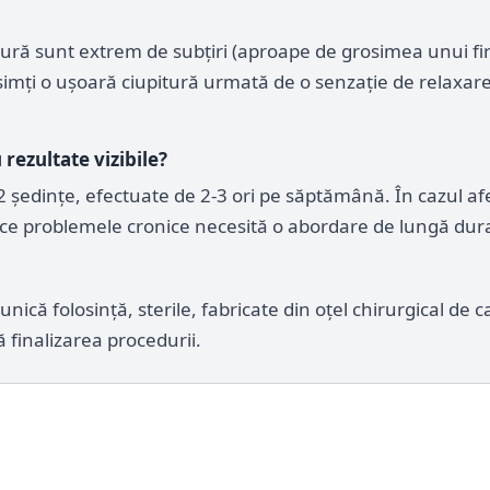
ă sunt extrem de subțiri (aproape de grosimea unui fir d
 simți o ușoară ciupitură urmată de o senzație de relaxar
rezultate vizibile?
 ședințe, efectuate de 2-3 ori pe săptămână. În cazul af
 ce problemele cronice necesită o abordare de lungă dur
unică folosință, sterile, fabricate din oțel chirurgical de 
ă finalizarea procedurii.