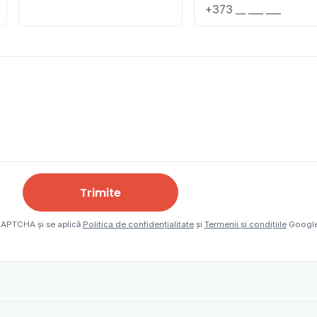
Trimite
eCAPTCHA și se aplică
Politica de confidențialitate
și
Termenii și condițiile
Google