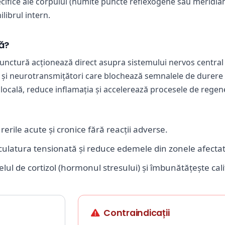
ecifice ale corpului (numite puncte reflexogene sau meridia
librul intern.
ă?
nctură acționează direct asupra sistemului nervos central ș
) și neurotransmițători care blochează semnalele de durere 
cală, reduce inflamația și accelerează procesele de regene
rile acute și cronice fără reacții adverse.
latura tensionată și reduce edemele din zonele afectat
lul de cortizol (hormonul stresului) și îmbunătățește cal
Contraindicații