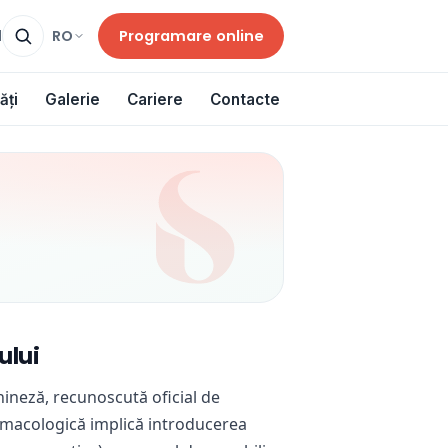
Programare online
RO
d
ăți
Galerie
Cariere
Contacte
ului
hineză, recunoscută oficial de
rmacologică implică introducerea