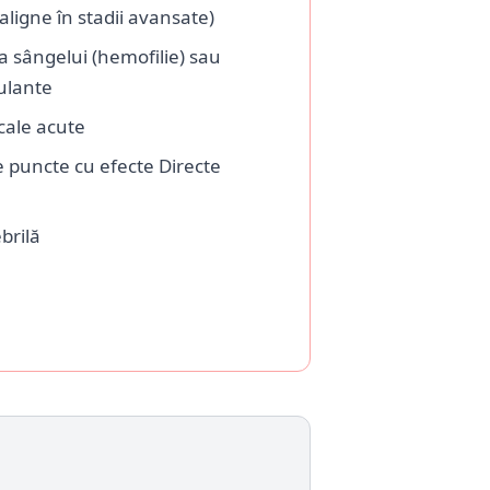
ligne în stadii avansate)
a sângelui (hemofilie) sau
ulante
cale acute
e puncte cu efecte Directe
brilă