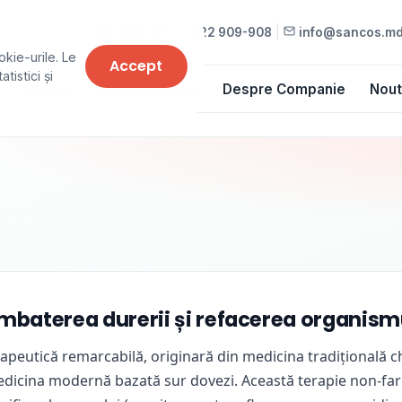
022 909-909
•
022 909-908
|
info@sancos.m
okie-urile. Le
Accept
tistici și
Cursuri
Lista de prețuri
Despre Companie
Nout
ombaterea durerii și refacerea organism
apeutică remarcabilă, originară din medicina tradițională c
edicina modernă bazată sur dovezi. Această terapie non-fa