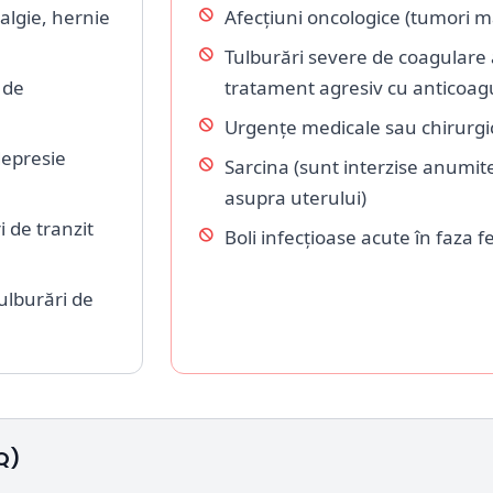
algie, hernie
Afecțiuni oncologice (tumori ma
Tulburări severe de coagulare 
 de
tratament agresiv cu anticoag
Urgențe medicale sau chirurgi
depresie
Sarcina (sunt interzise anumit
asupra uterului)
i de tranzit
Boli infecțioase acute în faza fe
ulburări de
Q)