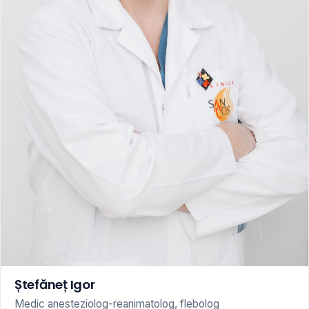
Ștefăneț Igor
Medic anesteziolog-reanimatolog, flebolog