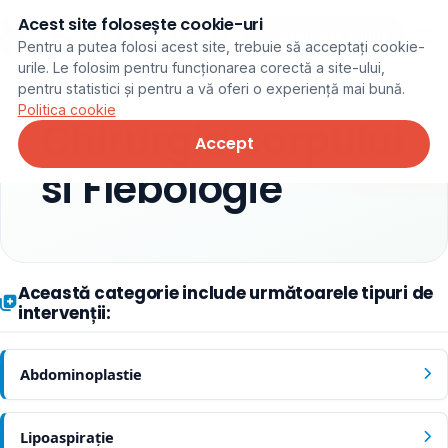
Acest site folosește cookie-uri
Programare online
Pentru a putea folosi acest site, trebuie să acceptați cookie-
urile. Le folosim pentru funcționarea corectă a site-ului,
pentru statistici și pentru a vă oferi o experiență mai bună.
Politica cookie
Chirurgia corpului
Accept
si Flebologie
Această categorie include următoarele tipuri de
intervenții:
Abdominoplastie
Lipoaspirație