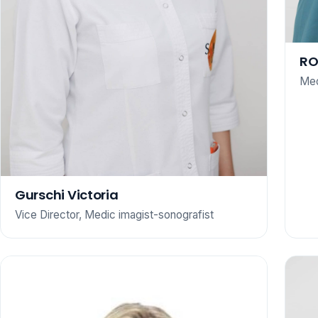
RO
Me
Gurschi Victoria
Vice Director, Medic imagist-sonografist