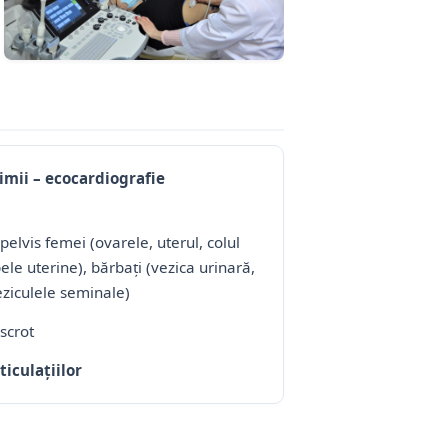
imii – ecocardiografie
pelvis femei (ovarele, uterul, colul
ele uterine), bărbați (vezica urinară,
eziculele seminale)
scrot
ticulațiilor