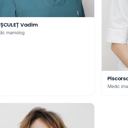
ȘCULEȚ Vadim
dic mamolog
Piscors
Medic ima