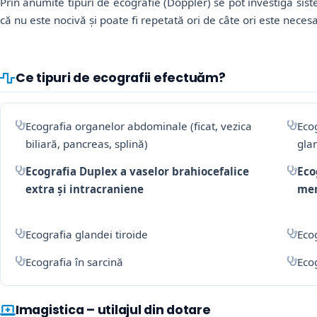
Prin anumite tipuri de ecografie (Doppler) se pot investiga siste
că nu este nocivă și poate fi repetată ori de câte ori este neces
Ce tipuri de ecografii efectuăm?
Ecografia organelor abdominale (ficat, vezica
Ecog
biliară, pancreas, splină)
glan
Ecografia Duplex a vaselor brahiocefalice
Eco
extra și intracraniene
mem
Ecografia glandei tiroide
Eco
Ecografia în sarcină
Ecog
Imagistica – utilajul din dotare