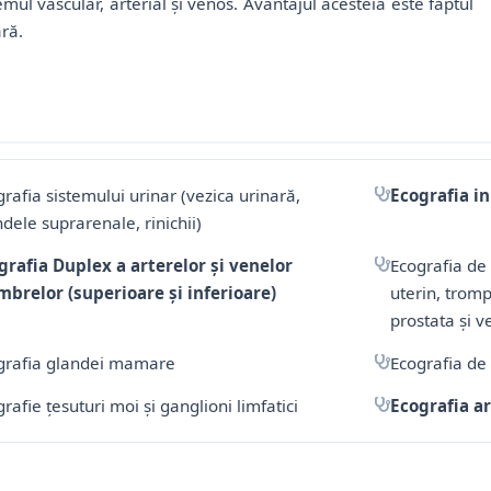
mul vascular, arterial și venos. Avantajul acesteia este faptul
ară.
rafia sistemului urinar (vezica urinară,
Ecografia in
dele suprarenale, rinichii)
grafia Duplex a arterelor și venelor
Ecografia de 
brelor (superioare și inferioare)
uterin, tromp
prostata și v
grafia glandei mamare
Ecografia de 
rafie țesuturi moi și ganglioni limfatici
Ecografia ar