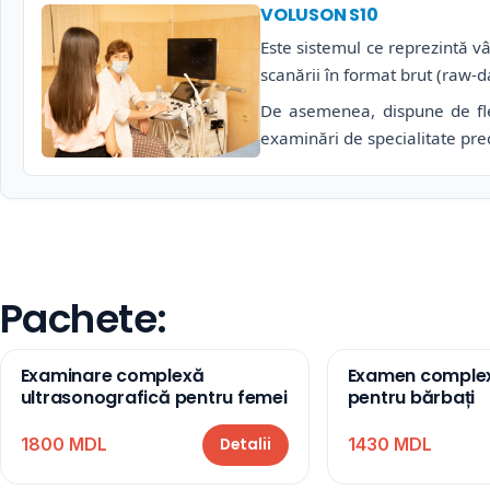
VOLUSON S10
Este sistemul ce reprezintă v
scanării în format brut (raw-d
De asemenea, dispune de flexi
examinări de specialitate pre
Pachete:
Examinare complexă
Examen complex
ultrasonografică pentru femei
pentru bărbați
1800 MDL
1430 MDL
Detalii