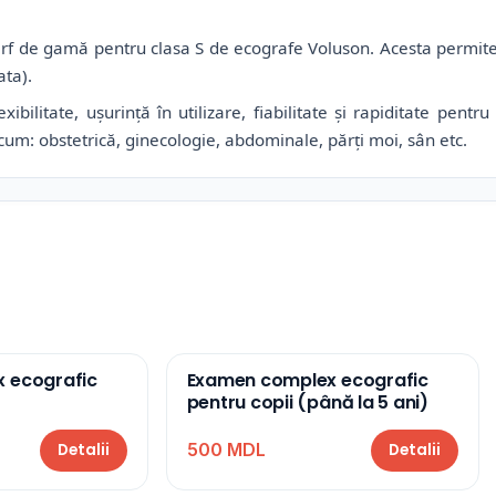
ârf de gamă pentru clasa S de ecografe Voluson. Acesta permit
ata).
bilitate, ușurință în utilizare, fiabilitate și rapiditate pen
cum: obstetrică, ginecologie, abdominale, părți moi, sân etc.
 ecografic
Examen complex ecografic
pentru copii (până la 5 ani)
500 MDL
Detalii
Detalii