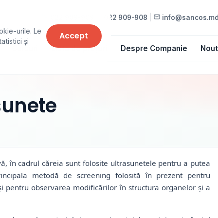
022 909-909
•
022 909-908
|
info@sancos.m
okie-urile. Le
Accept
tistici și
Cursuri
Lista de prețuri
Despre Companie
Nout
sunete
ă, în cadrul căreia sunt folosite ultrasunetele pentru a putea
principala metodă de screening folosită în prezent pentru
r și pentru observarea modificărilor în structura organelor și a