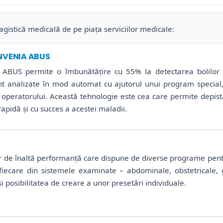
gistică medicală de pe piața serviciilor medicale:
INVENIA ABUS
ia ABUS permite o îmbunătățire cu 55% la detectarea bolilor 
 analizate în mod automat cu ajutorul unui program special, 
i operatorului. Această tehnologie este cea care permite depi
rapidă şi cu succes a acestei maladii.
ar de înaltă performanță care dispune de diverse programe pent
 fiecare din sistemele examinate – abdominale, obstetricale, g
și posibilitatea de creare a unor presetări individuale.