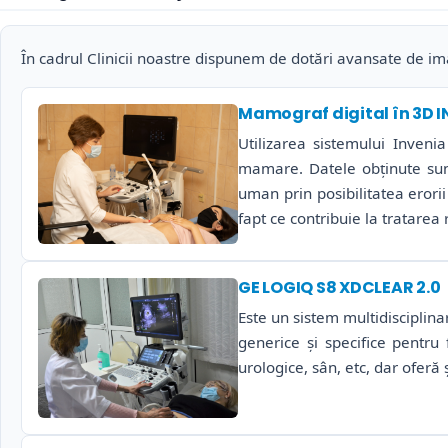
În cadrul Clinicii noastre dispunem de dotări avansate de ima
Mamograf digital în 3D 
Utilizarea sistemului Inven
mamare. Datele obținute sunt
uman prin posibilitatea erori
fapt ce contribuie la tratarea 
GE LOGIQ S8 XDCLEAR 2.0
Este un sistem multidisciplin
generice și specifice pentru
urologice, sân, etc, dar oferă 