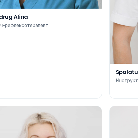
drug Alina
ач-рефлексотерапевт
Spalat
Инструкт