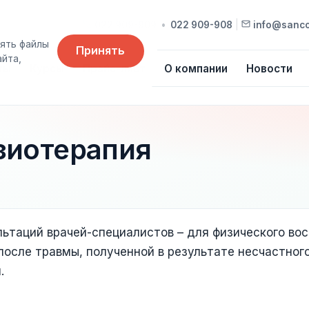
022 909-909
•
022 909-908
|
info@sanc
ять файлы
Принять
айта,
ты
Курсы
Прайс-лист
О компании
Новости
зиотерапия
льтаций врачей-специалистов – для физического во
 после травмы, полученной в результате несчастног
.