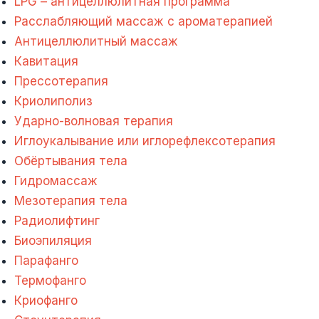
LPG – антицеллюлитная программа
Расслабляющий массаж с ароматерапией
Антицеллюлитный массаж
Кавитация
Прессотерапия
Криолиполиз
Ударно-волновая терапия
Иглоукалывание или иглорефлексотерапия
Обёртывания тела
Гидромассаж
Мезотерапия тела
Радиолифтинг
Биоэпиляция
Парафанго
Термофанго
Криофанго