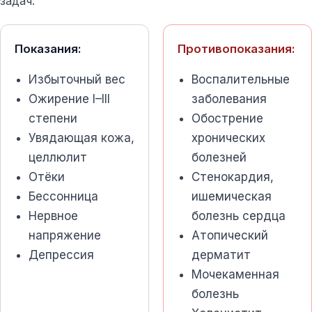
задач.
Показания:
Противопоказания:
Избыточный вес
Воспалительные
Ожирение I–III
заболевания
степени
Обострение
Увядающая кожа,
хронических
целлюлит
болезней
Отёки
Стенокардия,
Бессонница
ишемическая
Нервное
болезнь сердца
напряжение
Атопический
Депрессия
дерматит
Мочекаменная
болезнь