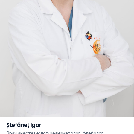
Ștefăneț Igor
Врач анестезиолог-реаниматолог, флеболог