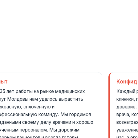
пыт
Конфид
 35 лет работы на рынке медицинских
Каждый р
луг Молдовы нам удалось вырастить
клиники,
екрасную, сплочённую и
доверие.
офессиональную команду. Мы гордимся
врача, к
еданными своему делу врачами и хорошо
вознагра
ученным персоналом. Мы дорожим
уважение
верием пациентов и всегда готовы
нас, а е