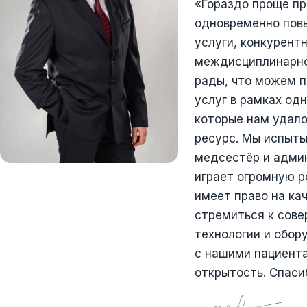
«Гораздо проще пр
одновременно повы
услуги, конкурент
междисциплинарног
рады, что можем 
услуг в рамках од
которые нам удало
ресурс. Мы испыты
медсестёр и админ
играет огромную р
имеет право на ка
стремиться к сове
технологии и обор
с нашими пациента
открытость. Спаси