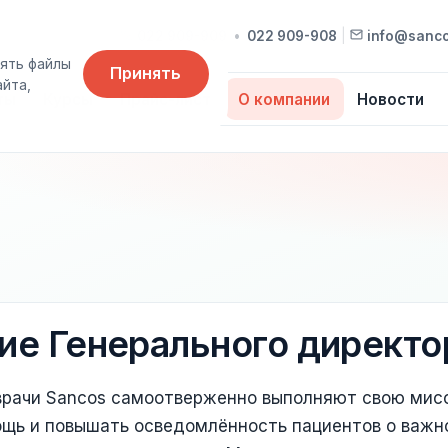
022 909-909
•
022 909-908
|
info@sanc
ять файлы
Принять
айта,
ты
Курсы
Прайс-лист
О компании
Новости
е Генерального директо
 врачи Sancos самоотверженно выполняют свою мис
щь и повышать осведомлённость пациентов о важно