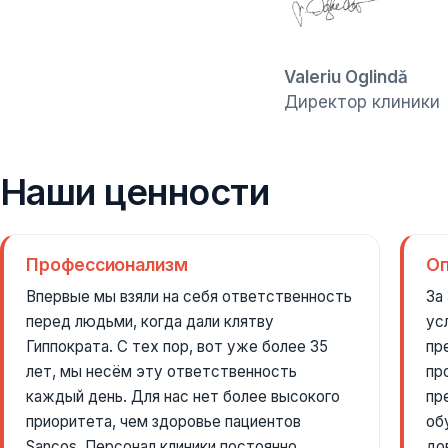
Valeriu Oglindă
Директор клиники
Наши ценности
Профессионализм
О
Впервые мы взяли на себя ответственность
За
перед людьми, когда дали клятву
ус
Гиппократа. С тех пор, вот уже более 35
пр
лет, мы несём эту ответственность
пр
каждый день. Для нас нет более высокого
пр
приоритета, чем здоровье пациентов
об
Sancos. Персонал клиники постоянно
до