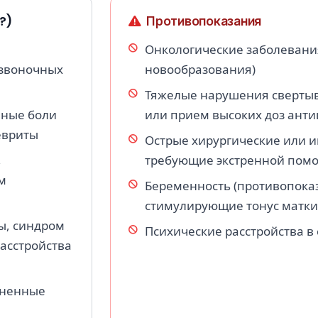
?)
Противопоказания
Онкологические заболевани
озвоночных
новообразования)
Тяжелые нарушения свертыв
вные боли
или прием высоких доз анти
евриты
Острые хирургические или 
,
требующие экстренной пом
м
Беременность (противопоказ
стимулирующие тонус матки
ы, синдром
Психические расстройства в
асстройства
зненные