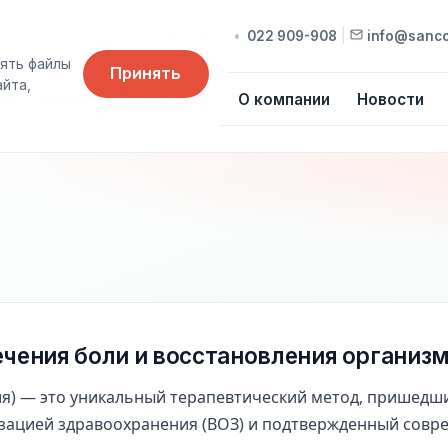
022 909-909
•
022 909-908
|
info@sanc
ять файлы
Принять
айта,
ты
Курсы
Прайс-лист
О компании
Новости
чения боли и восстановления организ
я) — это уникальный терапевтический метод, пришедш
ацией здравоохранения (ВОЗ) и подтвержденный совр