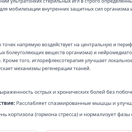
нии ультратонких стерильных игл в строго определенн
 для мобилизации внутренних защитных сил организма 
х точек напрямую воздействует на центральную и периф
ных болеутоляющих веществ организма) и нейромедиат
 Кроме того, иглорефлексотерапия улучшает локально
скает механизмы регенерации тканей.
ыраженность острых и хронических болей без побоч
твие:
Расслабляет спазмированные мышцы и улучш
ь кортизола (гормона стресса) и нормализует фазы 