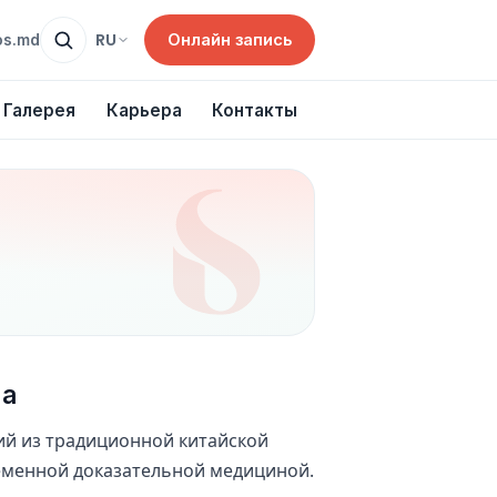
Онлайн запись
RU
os.md
Галерея
Карьера
Контакты
ма
ий из традиционной китайской
еменной доказательной медициной.