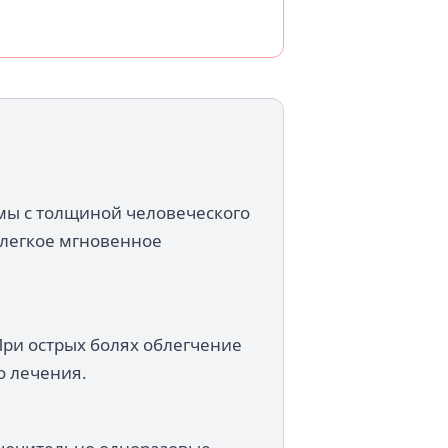
имы с толщиной человеческого
 легкое мгновенное
При острых болях облегчение
о лечения.