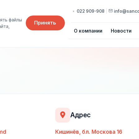
022 909-909
•
022 909-908
|
info@sanc
ять файлы
Принять
айта,
ты
Курсы
Прайс-лист
О компании
Новости
Адрес
md
Кишинёв, бл. Москова 16