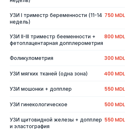
недель)
750 MDL
УЗИ I триместр беременности (11-14
недель)
800 MDL
УЗИ II-III триместр бееменности +
фетоплацентарная допплерометрия
300 MDL
Фоликулометрия
400 MDL
УЗИ мягких тканей (одна зона)
550 MDL
УЗИ мошонки + допплер
500 MDL
УЗИ гинекологическое
550 MDL
УЗИ щитовидной железы + допплер
и эластография