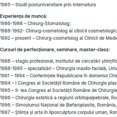
1985 – Studii postuniversitare prin Internatura
Experiența de muncă:
1986-1988 – Chirurg-Stomatolog;
1988-1992- Chirurg-cosmetolog al clinicii cosmetologic
1992 – prezent – Chirurg-cosmetolog al Clinicii de Med
Cursuri de perfecționare, seminare, master-class:
1988 – stagiu profesional, Institutul de cercetări știin
1988-1995 – specializări – Chirurgia maxilo-facială, Un
1991 – 1994 – Conferințele Republicane în domeniul Chir
1994 – I Congres al Societății Române de Chirurgie pla
1995 – II- lea Congres al Societății Române de Chirurgi
1996 – Chirurgia estetică a regiunii orbitopalpebrale, 
1996 – Simoziumul Național de Blefaroplastie, România, 
1997 – Știința și arta în liposculptura corpului uman, R