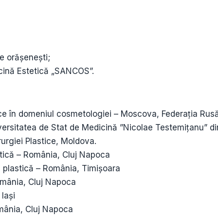
e orășenești;
icină Estetică „SANCOS”.
țifice în domeniul cosmetologiei – Moscova, Federația Rus
iversitatea de Stat de Medicină ”Nicolae Testemițanu” di
urgiei Plastice, Moldova.
stică – România, Cluj Napoca
e plastică – România, Timișoara
România, Cluj Napoca
Iași
omânia, Cluj Napoca