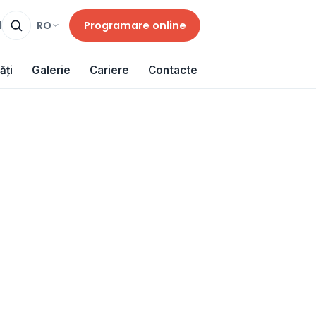
Programare online
RO
d
ăți
Galerie
Cariere
Contacte