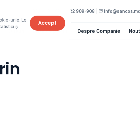
022 909-909
•
022 909-908
|
info@sancos.m
okie-urile. Le
Accept
tistici și
Cursuri
Lista de prețuri
Despre Companie
Nout
rin