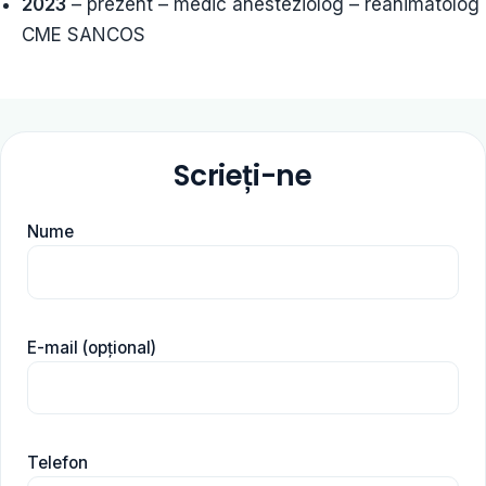
2023
– prezent – medic anesteziolog – reanimatolog
CME SANCOS
Scrieți-ne
Nume
E-mail (opțional)
Telefon