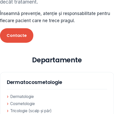
decât tratament.
ORL • endocrinolog
Înseamnă prevenție, atenție și responsabilitate pentru
Cât și alte specialități medicale, toate în cadrul aceleiași
fiecare pacient care ne trece pragul.
Clinici
Contacte
Programare
Departamente
Dermatocosmetologie
Dermatologie
Cosmetologie
Tricologie (scalp și păr)