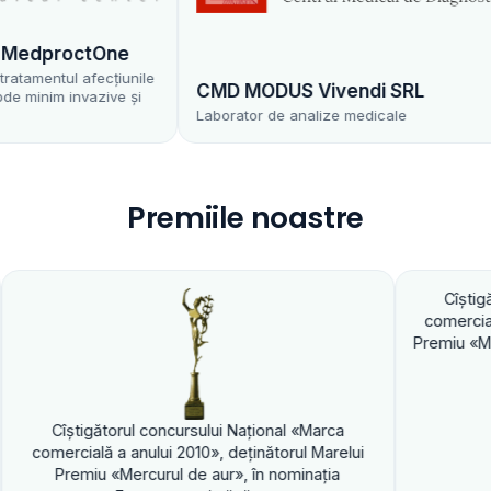
dproctOne
entul afecțiunile
CMD MODUS Vivendi SRL
nim invazive și
Laborator de analize medicale
Premiile noastre
Cîştigătorul concur
comercială a anului 20
Premiu «Mercurul de au
gătorul concursului Naţional «Marca
lă a anului 2010», deţinătorul Marelui
u «Mercurul de aur», în nominaţia