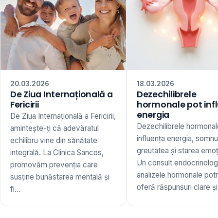
20.03.2026
18.03.2026
De Ziua Internațională a
Dezechilibrele
Fericirii
hormonale pot inf
energia
De Ziua Internațională a Fericirii,
Dezechilibrele hormonal
amintește-ți că adevăratul
influența energia, somnu
echilibru vine din sănătate
greutatea și starea emoț
integrală. La Clinica Sancos,
Un consult endocrinologi
promovăm prevenția care
analizele hormonale potr
susține bunăstarea mentală și
oferă răspunsuri clare și 
fi...