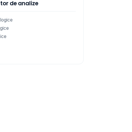
tor de analize
logice
gice
ice