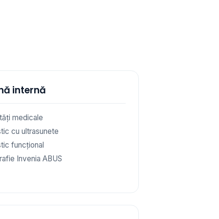
nă internă
ități medicale
tic cu ultrasunete
tic funcțional
afie Invenia ABUS