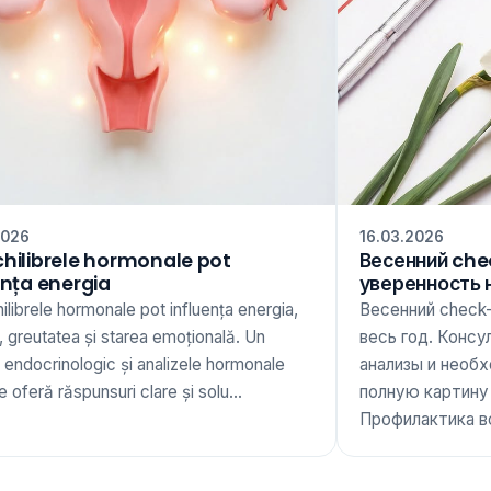
2026
16.03.2026
hilibrele hormonale pot
Весенний che
ența energia
уверенность 
librele hormonale pot influența energia,
Весенний check
 greutatea și starea emoțională. Un
весь год. Консу
 endocrinologic și analizele hormonale
анализы и необ
te oferă răspunsuri clare și solu...
полную картину
Профилактика вс