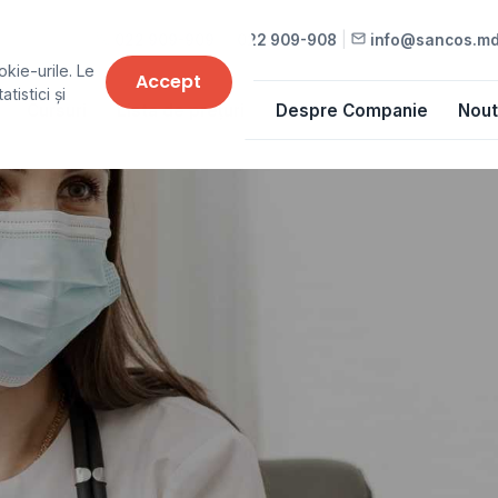
022 909-909
•
022 909-908
|
info@sancos.m
okie-urile. Le
Accept
tistici și
Cursuri
Lista de prețuri
Despre Companie
Nout