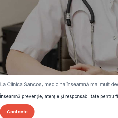
ediatru • neurolog •
La Clinica Sancos, medicina înseamnă mai mult de
ecolog • cardiolog 
Înseamnă prevenție, atenție și responsabilitate pentru f
 • endocrinolog
Contacte