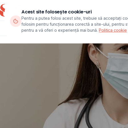
Acest site folosește cookie-uri
Pentru a putea folosi acest site, trebuie să acceptați co
folosim pentru funcționarea corectă a site-ului, pentru sta
Departamente
Echipa
Pachete
pentru a vă oferi o experiență mai bună.
Politica cookie