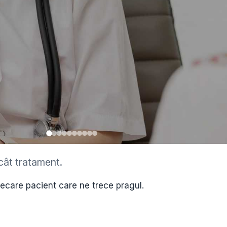
cât tratament.
•
iecare pacient care ne trece pragul.