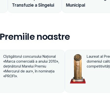
Dita Est
zie a Sîngelui
Municipal
Distribuito
Premiile noastre
Laureat al Premiului de Stat în
Laur
domeniul calităţii, productivităţii şi
domen
competitivităţii 2003
comp