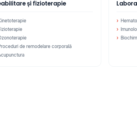
abilitare și fizioterapie
Labora
Kinetoterapie
Hemato
izioterapie
Imunolo
Ozonoterapie
Biochim
Proceduri de remodelare corporală
Acupunctura