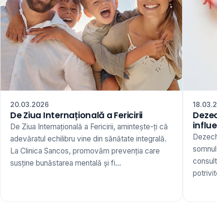
20.03.2026
18.03.
De Ziua Internațională a Fericirii
Dezec
influ
De Ziua Internațională a Fericirii, amintește-ți că
Dezechi
adevăratul echilibru vine din sănătate integrală.
somnul,
La Clinica Sancos, promovăm prevenția care
consult
susține bunăstarea mentală și fi...
potrivi