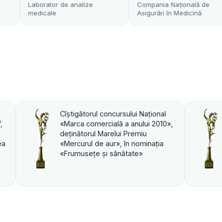
r de analize
Compania Naţională de
Transfu
e
Asigurări în Medicină
i Naţional
Cîştigătorul concursului Naţional
ului 2010»,
«Marca comercială a anului 2010»,
miu
deţinătorul Marelui Premiu
ominaţia
«Mercurul de aur», în nominaţia
e»
«PROFI».