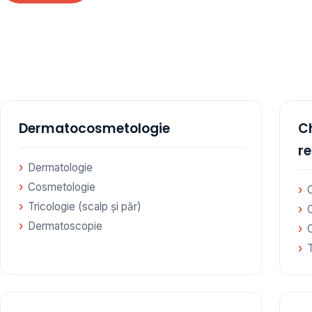
te specialități medicale, toate în cadrul aceleiași
amare
Dermatocosmetologie
Ch
r
Dermatologie
Cosmetologie
C
Tricologie (scalp și păr)
Dermatoscopie
C