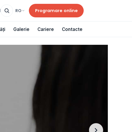
Programare online
RO
d
ăți
Galerie
Cariere
Contacte