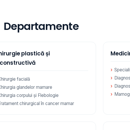
Departamente
irurgie plastică și
Medici
econstructivă
Special
Diagnos
hirurgie facială
Diagnos
Chirurgia glandelor mamare
Mamogr
hirurgia corpului și Flebologie
Tratament chirurgical în cancer mamar