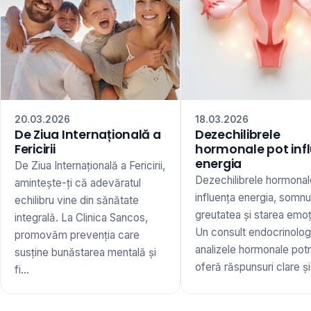
20.03.2026
18.03.2026
De Ziua Internațională a
Dezechilibrele
Fericirii
hormonale pot inf
energia
De Ziua Internațională a Fericirii,
Dezechilibrele hormonal
amintește-ți că adevăratul
influența energia, somnu
echilibru vine din sănătate
greutatea și starea emoț
integrală. La Clinica Sancos,
Un consult endocrinologi
promovăm prevenția care
analizele hormonale potr
susține bunăstarea mentală și
oferă răspunsuri clare și 
fi...