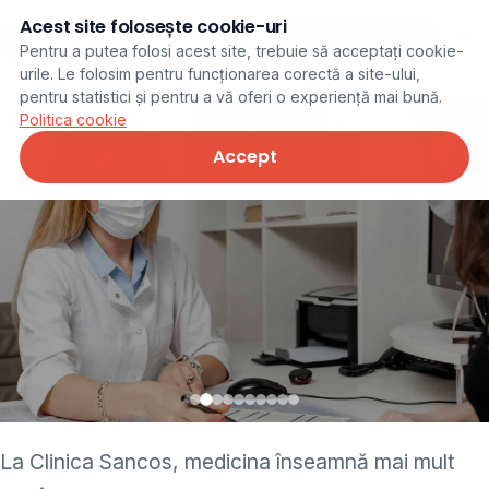
Acest site folosește cookie-uri
Programare online
Pentru a putea folosi acest site, trebuie să acceptați cookie-
urile. Le folosim pentru funcționarea corectă a site-ului,
pentru statistici și pentru a vă oferi o experiență mai bună.
Politica cookie
Accept
• pediatru • neurolog •
La Clinica Sancos, medicina înseamnă mai mult
ginecolog • cardiolog •