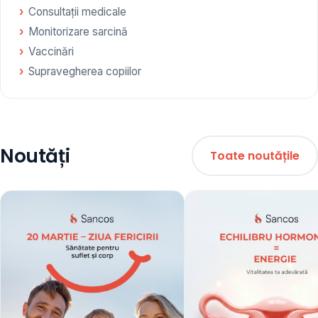
Consultații medicale
Monitorizare sarcină
Vaccinări
Supravegherea copiilor
Noutăți
Toate noutățile