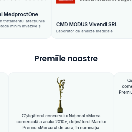
edproctOne
amentul afecțiunile
CMD MODUS Vivendi SRL
inim invazive și
Laborator de analize medicale
Premiile noastre
Cîştigătorul con
comercială a anului
Premiu «Mercurul de
ştigătorul concursului Naţional «Marca
cială a anului 2010», deţinătorul Marelui
emiu «Mercurul de aur», în nominaţia