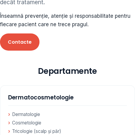
decât tratament.
ORL • endocrinolog
Înseamnă prevenție, atenție și responsabilitate pentru
Cât și alte specialități medicale, toate în cadrul aceleiași
fiecare pacient care ne trece pragul.
Clinici
Contacte
Programare
Departamente
Dermatocosmetologie
Dermatologie
Cosmetologie
Tricologie (scalp și păr)