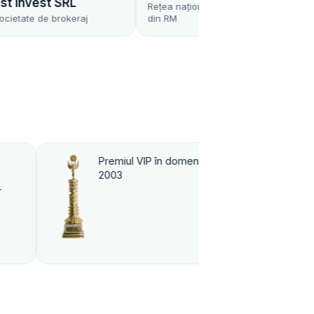
GROUP
Rețea națională de farmacii
j
din RM
Utilaj medical
 medicinii
Premiul VIP în domeniul Artei şi
Frumuseţii 2002