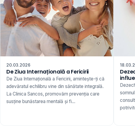
20.03.2026
18.03.
De Ziua Internațională a Fericirii
Dezec
influ
De Ziua Internațională a Fericirii, amintește-ți că
Dezechi
adevăratul echilibru vine din sănătate integrală.
somnul,
La Clinica Sancos, promovăm prevenția care
consult
susține bunăstarea mentală și fi...
potrivi