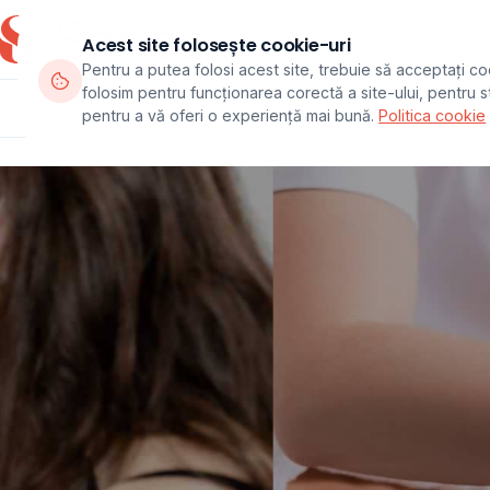
Acest site folosește cookie-uri
Pentru a putea folosi acest site, trebuie să acceptați co
folosim pentru funcționarea corectă a site-ului, pentru sta
Departamente
Echipa
Pachete
pentru a vă oferi o experiență mai bună.
Politica cookie