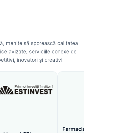
ată, menite să sporească calitatea
ice avizate, serviciile conexe de
ivi, inovatori și creativi.
GBG - GLOBAL
BIOMARKETING
Farmacia Familiei SRL