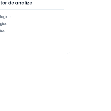
tor de analize
logice
gice
ice