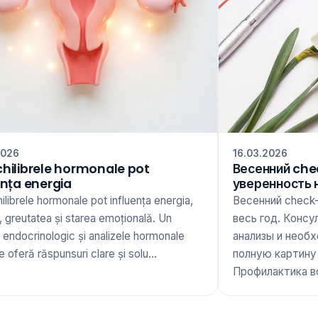
2026
16.03.2026
hilibrele hormonale pot
Весенний che
ența energia
уверенность 
librele hormonale pot influența energia,
Весенний check
 greutatea și starea emoțională. Un
весь год. Консу
 endocrinologic și analizele hormonale
анализы и необ
te oferă răspunsuri clare și solu...
полную картину
Профилактика вс