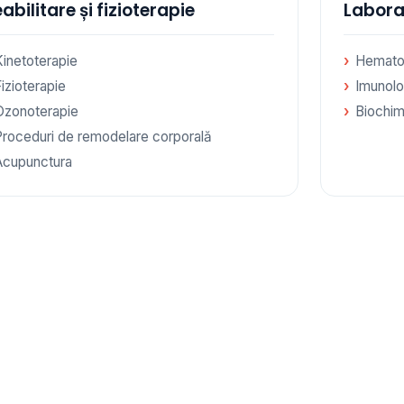
abilitare și fizioterapie
Labora
Kinetoterapie
Hemato
izioterapie
Imunolo
Ozonoterapie
Biochim
Proceduri de remodelare corporală
Acupunctura