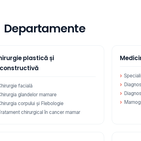
Departamente
irurgie plastică și
Medici
econstructivă
Special
Diagnos
hirurgie facială
Diagnos
Chirurgia glandelor mamare
Mamogr
hirurgia corpului și Flebologie
Tratament chirurgical în cancer mamar