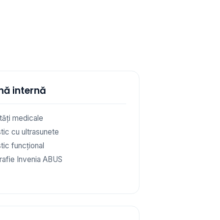
Detectea
mamograf
nă internă
ități medicale
tic cu ultrasunete
tic funcțional
afie Invenia ABUS