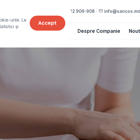
022 909-909
•
022 909-908
|
info@sancos.m
okie-urile. Le
Accept
tistici și
Cursuri
Lista de prețuri
Despre Companie
Nout