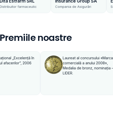
RL
Insurance Group SA
Est Invest SRL
utic
Compania de Asigurări
Societate de brokera
Premiile noastre
t al concursului «Marca
Premiul VIP în domeniul
ială a anului 2008»,
2003
a de bronz, nominaţia –