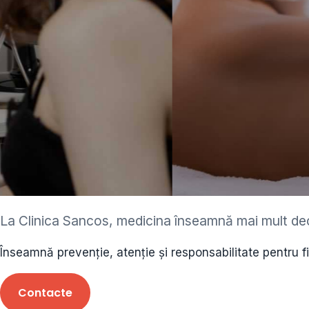
suri de masaj
La Clinica Sancos, medicina înseamnă mai mult de
fesional la Sancos
Înseamnă prevenție, atenție și responsabilitate pentru f
rta masajului de la cei mai buni
Contacte