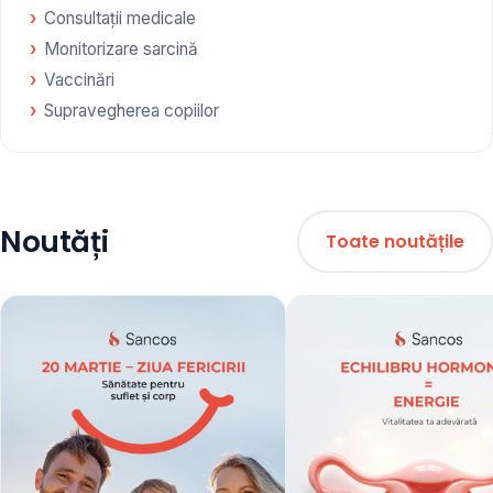
Consultații medicale
Monitorizare sarcină
Vaccinări
Supravegherea copiilor
Noutăți
Toate noutățile