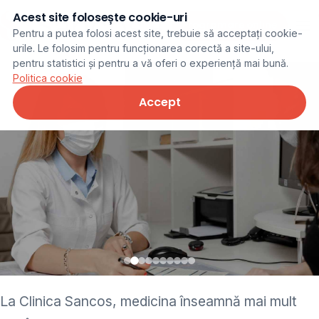
Acest site folosește cookie-uri
Programare online
Pentru a putea folosi acest site, trebuie să acceptați cookie-
urile. Le folosim pentru funcționarea corectă a site-ului,
pentru statistici și pentru a vă oferi o experiență mai bună.
Politica cookie
Accept
• pediatru • neurolog •
La Clinica Sancos, medicina înseamnă mai mult
ginecolog • cardiolog •