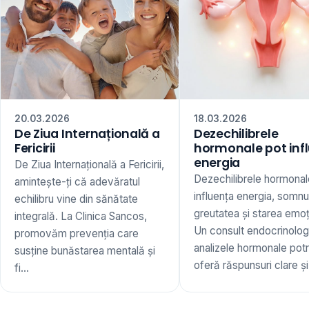
20.03.2026
18.03.2026
De Ziua Internațională a
Dezechilibrele
Fericirii
hormonale pot inf
energia
De Ziua Internațională a Fericirii,
Dezechilibrele hormonal
amintește-ți că adevăratul
influența energia, somnu
echilibru vine din sănătate
greutatea și starea emoț
integrală. La Clinica Sancos,
Un consult endocrinologi
promovăm prevenția care
analizele hormonale potr
susține bunăstarea mentală și
oferă răspunsuri clare și 
fi...