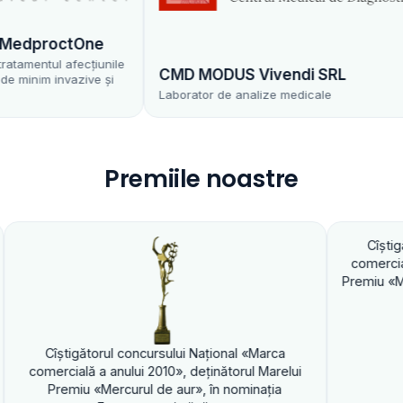
dproctOne
entul afecțiunile
CMD MODUS Vivendi SRL
im invazive și
Laborator de analize medicale
Premiile noastre
Cîştigătorul concur
comercială a anului 20
Premiu «Mercurul de au
gătorul concursului Naţional «Marca
lă a anului 2010», deţinătorul Marelui
u «Mercurul de aur», în nominaţia