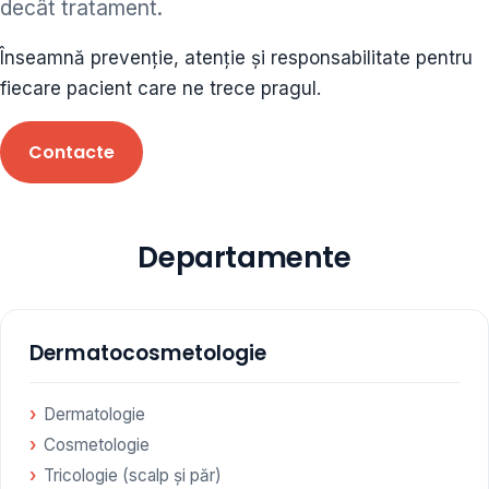
decât tratament.
ORL • endocrinolog
Înseamnă prevenție, atenție și responsabilitate pentru
Cât și alte specialități medicale, toate în cadrul aceleiași
fiecare pacient care ne trece pragul.
Clinici
Contacte
Programare
Departamente
Dermatocosmetologie
Dermatologie
Cosmetologie
Tricologie (scalp și păr)