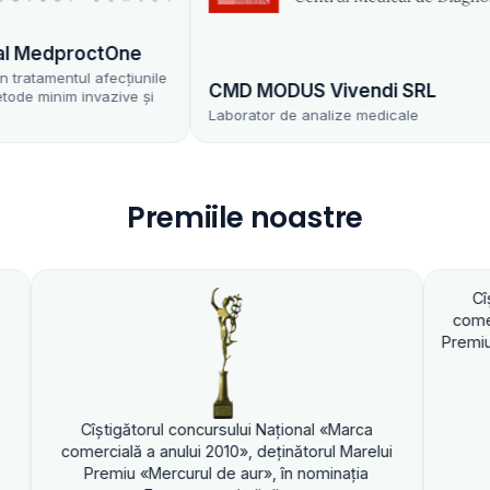
edproctOne
amentul afecțiunile
CMD MODUS Vivendi SRL
inim invazive și
Laborator de analize medicale
Premiile noastre
Cîştigătorul con
comercială a anului
Premiu «Mercurul de
ştigătorul concursului Naţional «Marca
cială a anului 2010», deţinătorul Marelui
emiu «Mercurul de aur», în nominaţia