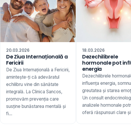
20.03.2026
18.03.2026
De Ziua Internațională a
Dezechilibrele
Fericirii
hormonale pot inf
energia
De Ziua Internațională a Fericirii,
Dezechilibrele hormonal
amintește-ți că adevăratul
influența energia, somnu
echilibru vine din sănătate
greutatea și starea emoț
integrală. La Clinica Sancos,
Un consult endocrinologi
promovăm prevenția care
analizele hormonale potr
susține bunăstarea mentală și
oferă răspunsuri clare și 
fi...