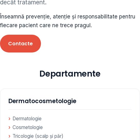
decât tratament.
ORL • endocrinolog
Înseamnă prevenție, atenție și responsabilitate pentru
Cât și alte specialități medicale, toate în cadrul aceleiași
fiecare pacient care ne trece pragul.
Clinici
Contacte
Programare
Departamente
Dermatocosmetologie
Dermatologie
Cosmetologie
Tricologie (scalp și păr)