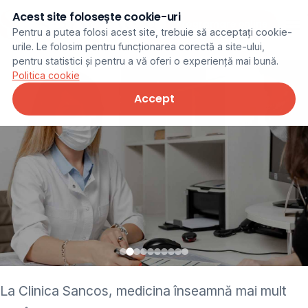
Acest site folosește cookie-uri
Programare online
Pentru a putea folosi acest site, trebuie să acceptați cookie-
urile. Le folosim pentru funcționarea corectă a site-ului,
pentru statistici și pentru a vă oferi o experiență mai bună.
Politica cookie
Accept
• pediatru • neurolog •
La Clinica Sancos, medicina înseamnă mai mult
ginecolog • cardiolog •