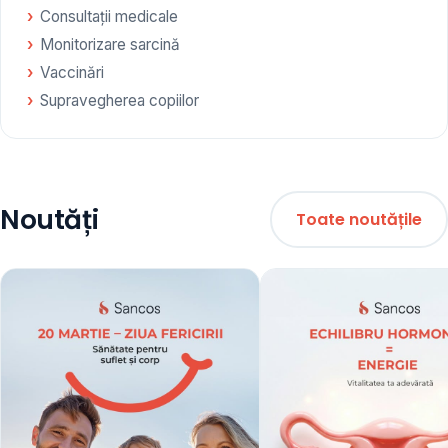
Consultații medicale
Monitorizare sarcină
Vaccinări
Supravegherea copiilor
Noutăți
Toate noutățile