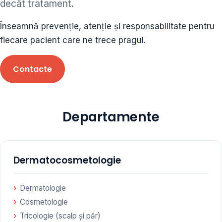
decât tratament.
ORL • endocrinolog
Înseamnă prevenție, atenție și responsabilitate pentru
Cât și alte specialități medicale, toate în cadrul aceleiași
fiecare pacient care ne trece pragul.
Clinici
Contacte
Programare
Departamente
Dermatocosmetologie
Dermatologie
Cosmetologie
Tricologie (scalp și păr)