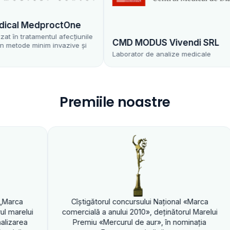
l MedproctOne
tratamentul afecțiunile
CMD MODUS Vivendi SRL
de minim invazive și
Laborator de analize medicale
Premiile noastre
Cîştigă
comercială
Premiu «Mer
Cîştigătorul concursului Naţional «Marca
comercială a anului 2010», deţinătorul Marelui
Premiu «Mercurul de aur», în nominaţia