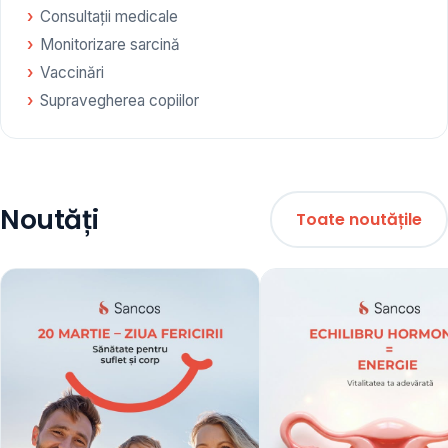
Consultații medicale
Monitorizare sarcină
Vaccinări
Supravegherea copiilor
Noutăți
Toate noutățile