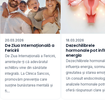
20.03.2026
18.03.2026
De Ziua Internațională a
Dezechilibrele
Fericirii
hormonale pot inf
energia
De Ziua Internațională a Fericirii,
Dezechilibrele hormonal
amintește-ți că adevăratul
influența energia, somnu
echilibru vine din sănătate
greutatea și starea emoț
integrală. La Clinica Sancos,
Un consult endocrinologi
promovăm prevenția care
analizele hormonale potr
susține bunăstarea mentală și
oferă răspunsuri clare și 
fi...