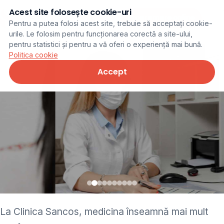
Acest site folosește cookie-uri
Programare online
Pentru a putea folosi acest site, trebuie să acceptați cookie-
urile. Le folosim pentru funcționarea corectă a site-ului,
pentru statistici și pentru a vă oferi o experiență mai bună.
Politica cookie
Accept
• pediatru • neurolog •
La Clinica Sancos, medicina înseamnă mai mult
ginecolog • cardiolog •