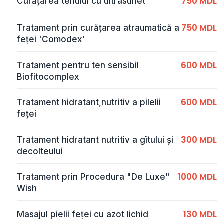
750 MDL
Curățarea tenului cu ultrasunet
750 MDL
Tratament prin curățarea atraumatică a
feței 'Comodex'
600 MDL
Tratament pentru ten sensibil
Biofitocomplex
600 MDL
Tratament hidratant,nutritiv a pilelii
feței
300 MDL
Tratament hidratant nutritiv a gîtului și
decolteului
1000 MDL
Tratament prin Procedura "De Luxe"
Wish
130 MDL
Masajul pielii feţei cu azot lichid