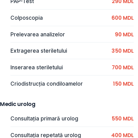
290 MDL
PAP-Test
600 MDL
Colposcopia
90 MDL
Prelevarea analizelor
350 MDL
Extragerea steriletului
700 MDL
Inserarea steriletului
150 MDL
Criodistrucţia condiloamelor
Medic urolog
550 MDL
Consultaţia primară urolog
400 MDL
Consultaţia repetată urolog