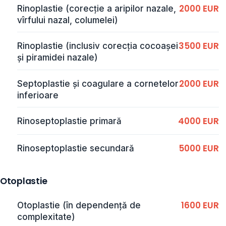
2000 EUR
Rinoplastie (corecție a aripilor nazale,
vîrfului nazal, columelei)
3500 EUR
Rinoplastie (inclusiv corecția cocoașei
și piramidei nazale)
2000 EUR
Septoplastie și coagulare a cornetelor
inferioare
4000 EUR
Rinoseptoplastie primară
5000 EUR
Rinoseptoplastie secundară
Otoplastie
1600 EUR
Otoplastie (în dependență de
complexitate)