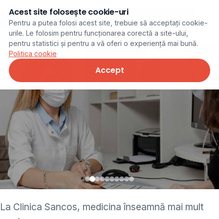
Acest site folosește cookie-uri
Programare online
Pentru a putea folosi acest site, trebuie să acceptați cookie-
urile. Le folosim pentru funcționarea corectă a site-ului,
pentru statistici și pentru a vă oferi o experiență mai bună.
Politica cookie
Accept
• pediatru • neurolog •
La Clinica Sancos, medicina înseamnă mai mult
ginecolog • cardiolog •