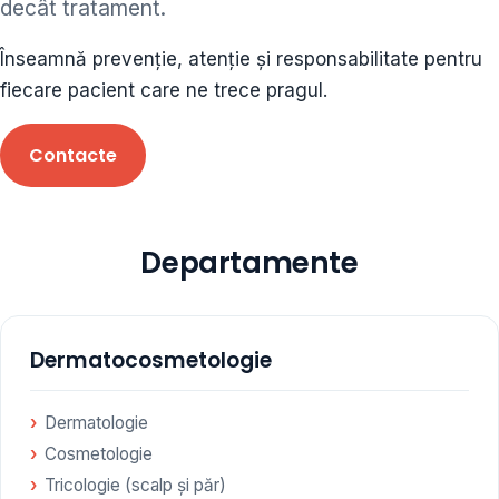
decât tratament.
ORL • endocrinolog
Înseamnă prevenție, atenție și responsabilitate pentru
Cât și alte specialități medicale, toate în cadrul aceleiași
fiecare pacient care ne trece pragul.
Clinici
Contacte
Programare
Departamente
Dermatocosmetologie
Dermatologie
Cosmetologie
Tricologie (scalp și păr)