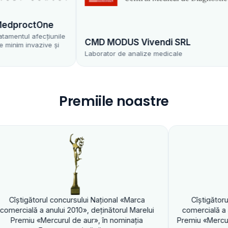
proctOne
tul afecțiunile
CMD MODUS Vivendi SRL
m invazive și
Laborator de analize medicale
Premiile noastre
ul concursului Naţional «Marca
Cîştigătorul concursulu
anului 2010», deţinătorul Marelui
comercială a anului 2010»,
ercurul de aur», în nominaţia
Premiu «Mercurul de aur», 