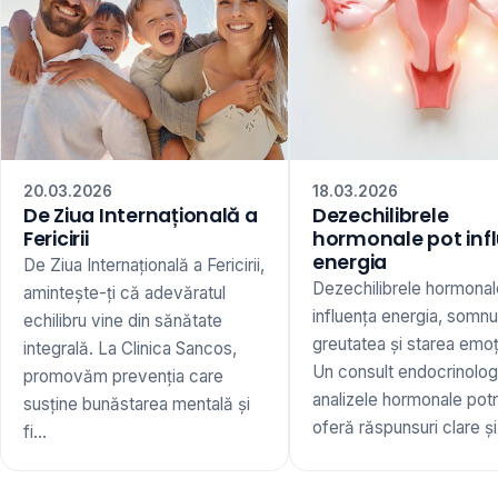
20.03.2026
18.03.2026
De Ziua Internațională a
Dezechilibrele
Fericirii
hormonale pot inf
energia
De Ziua Internațională a Fericirii,
Dezechilibrele hormonal
amintește-ți că adevăratul
influența energia, somnu
echilibru vine din sănătate
greutatea și starea emoț
integrală. La Clinica Sancos,
Un consult endocrinologi
promovăm prevenția care
analizele hormonale potr
susține bunăstarea mentală și
oferă răspunsuri clare și 
fi...