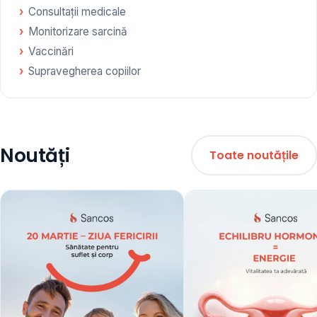
Consultații medicale
Monitorizare sarcină
Vaccinări
Supravegherea copiilor
Noutăți
Toate noutățile