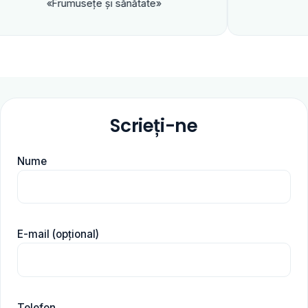
rumuseţe şi sănătate»
Scrieți-ne
Nume
E-mail (opțional)
Telefon