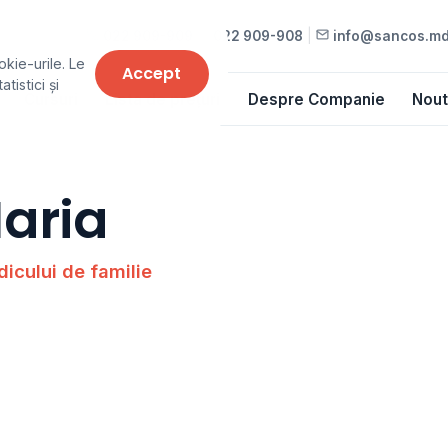
022 909-909
•
022 909-908
|
info@sancos.m
okie-urile. Le
Accept
tistici și
Cursuri
Lista de prețuri
Despre Companie
Nout
aria
icului de familie