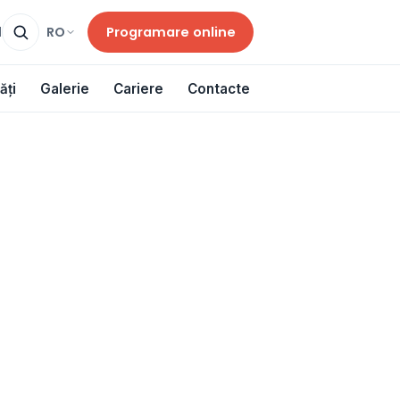
Programare online
RO
d
ăți
Galerie
Cariere
Contacte