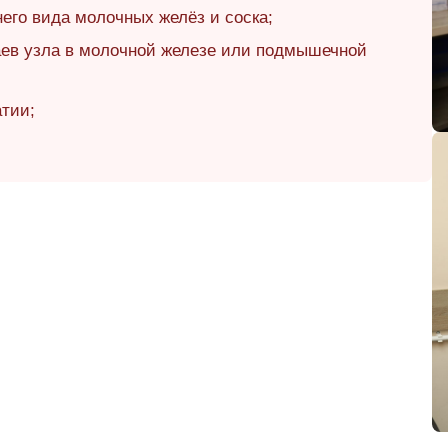
его вида молочных желёз и соска;
аев узла в молочной железе или подмышечной
атии;