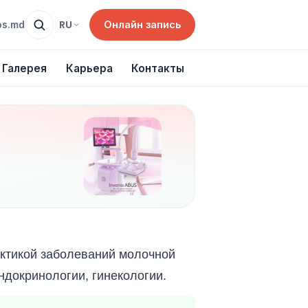
Онлайн запись
RU
os.md
Галерея
Карьера
Контакты
актикой заболеваний молочной
ндокринологии, гинекологии.