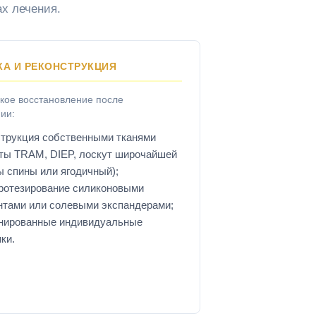
х лечения.
КА И РЕКОНСТРУКЦИЯ
кое восстановление после
ии:
струкция собственными тканями
уты TRAM, DIEP, лоскут широчайшей
 спины или ягодичный);
ротезирование силиконовыми
нтами или солевыми экспандерами;
нированные индивидуальные
ки.