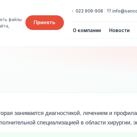
022 909-909
•
022 909-908
|
info@sanc
ять файлы
Принять
айта,
ты
Курсы
Прайс-лист
О компании
Новости
торая занимается диагностикой, лечением и профил
ополнительной специализацией в области хирургии, э