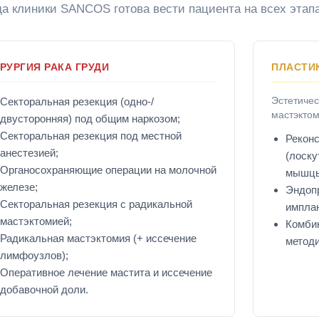
 клиники SANCOS готова вести пациента на всех этапа
РУРГИЯ РАКА ГРУДИ
ПЛАСТИ
Эстетичес
Секторальная резекция (одно-/
мастэктом
двусторонняя) под общим наркозом;
Секторальная резекция под местной
Рекон
анестезией;
(лоск
Органосохраняющие операции на молочной
мышцы
железе;
Эндоп
Секторальная резекция с радикальной
импла
мастэктомией;
Комби
Радикальная мастэктомия (+ иссечение
методи
лимфоузлов);
Оперативное лечение мастита и иссечение
добавочной доли.