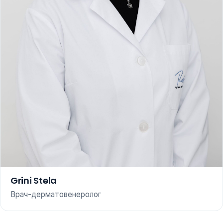
Grini Stela
Врач-дерматовенеролог