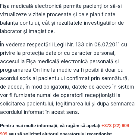
Fișa medicală electronică permite pacienților să-și
vizualizeze vizitele procesate și cele planificate,
balanța contului, cât și rezultatele investigațiilor de
laborator și imagistice.
În vederea respectării Legii Nr. 133 din 08.07.2011 cu
privire la protecția datelor cu caracter personal,
accesul la Fișa medicală electronică personală și
programarea On line la medic va fi posibilă doar cu
acordul scris al pacientului confirmat prin semnătură,
de aceea, în mod obligatoriu, datele de acces în sistem
vor fi furnizate numai de operatorii recepționiști la
solicitarea pacientului, legitimarea lui și după semnarea
acordului informat în acest sens.
Pentru mai multe informații, vă rugăm să apelați
+373 (22) 909
909
sau să solicitați ajutorul operatorului recepționist.