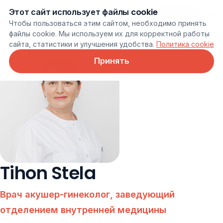
Этот сайт использует файлы cookie
Онлайн запись
Чтобы пользоваться этим сайтом, необходимо принять
файлы cookie. Мы используем их для корректной работы
сайта, статистики и улучшения удобства.
Политика cookie
Принять
Tihon Stela
Врач акушер-гинеколог, заведующий
отделением внутренней медицины