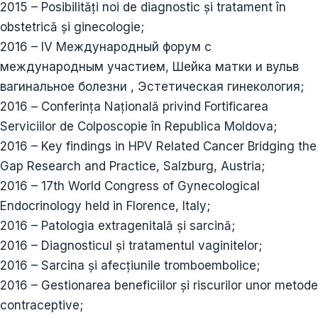
2015 – Posibilități noi de diagnostic și tratament în
obstetrică și ginecologie;
2016 – IV Международный форум с
международным участием, Шейка матки и вульв
вагинальное болезни , Эстетическая гинекология;
2016 – Conferința Națională privind Fortificarea
Serviciilor de Colposcopie în Republica Moldova;
2016 – Key findings in HPV Related Cancer Bridging the
Gap Research and Practice, Salzburg, Austria;
2016 – 17th World Congress of Gynecological
Endocrinology held in Florence, Italy;
2016 – Patologia extragenitală și sarcină;
2016 – Diagnosticul și tratamentul vaginitelor;
2016 – Sarcina și afecțiunile tromboembolice;
2016 – Gestionarea beneficiilor și riscurilor unor metode
contraceptive;