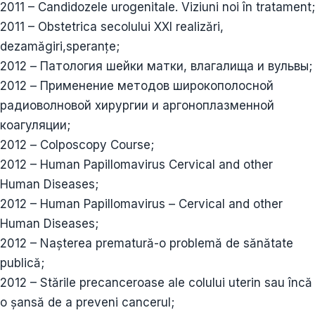
2011 – Candidozele urogenitale. Viziuni noi în tratament;
2011 – Obstetrica secolului XXI realizări,
dezamăgiri,speranțe;
2012 – Патология шейки матки, влагалища и вульвы;
2012 – Применение методов широкополосной
радиоволновой хирургии и аргоноплазменной
коагуляции;
2012 – Colposcopy Course;
2012 – Human Papillomavirus Cervical and other
Human Diseases;
2012 – Human Papillomavirus – Cervical and other
Human Diseases;
2012 – Nașterea prematură-o problemă de sănătate
publică;
2012 – Stările precanceroase ale colului uterin sau încă
o șansă de a preveni cancerul;