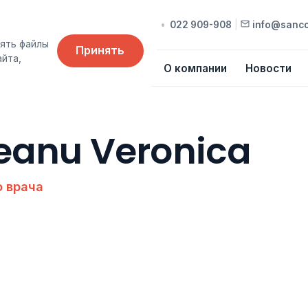
022 909-909
•
022 909-908
|
info@sanc
ять файлы
Принять
айта,
ты
Курсы
Прайс-лист
О компании
Новости
eanu Veronica
 врача