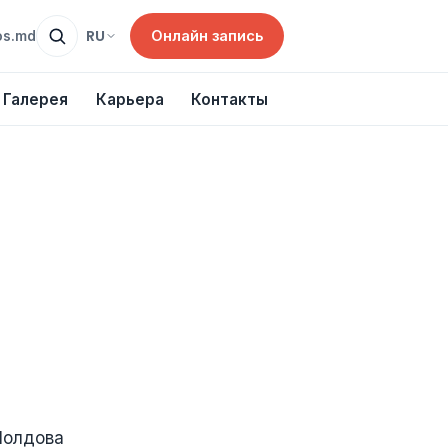
Онлайн запись
RU
os.md
Галерея
Карьера
Контакты
Молдова