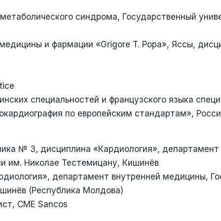
я метаболического синдрома, Государственный уни
едицины и фармации «Grigore T. Popa», Яссы, дисц
tice
инских специальностей и французского языка спец
окардиография по европейским стандартам», Росси
ника № 3, дисциплина «Кардиология», департамент
и им. Николае Тестемицану, Кишинёв
ардиология», департамент внутренней медицины, Г
ишинёв (Республика Молдова)
ист, CME Sancos