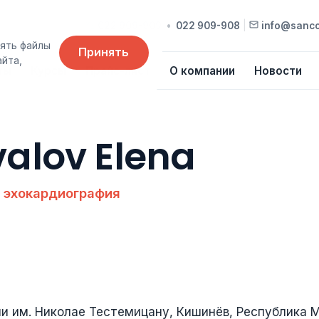
022 909-909
•
022 909-908
|
info@sanc
ять файлы
Принять
айта,
ты
Курсы
Прайс-лист
О компании
Новости
alov Elena
, эхокардиография
и им. Николае Тестемицану, Кишинёв, Республика 