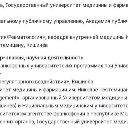
а, Государственный университет медицины и фарма
альному публичному управлению, Академия публич
гия/Ревматология», кафедра внутренней медицины 
стемицану, Кишинёв
р-классы, научная деятельность:
ранкофонных университетских программах при Унив
е
регуляторного воздействия», Кишинёв
ситет медицины и фармации им. Николае Тестемица
ement», организованный Университетом медицины и 
Кишинёв) и Национальным медицинским университет
ситетском агентстве франкофонии в Республике Мо
ренних органов, Государственный университет меди