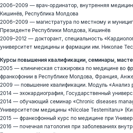
2006–2009 — врач-ординатор, внутренняя медицин
Кишинёв, Республика Молдова
2006–2009 — магистратура по местному и муницип
Президенте Республики Молдова, Кишинёв
2009–2012 — докторант, специальность «Кардиоло
университет медицины и фармации им. Николае Те
Курсы повышения квалификации, семинары, масте
2005 — клиническая стажировка по медицине во ф
франкофонии в Республике Молдова, Франция, Анж
2009 — повышение квалификации. Модуль «Анализ 
2014 — эхокардиография, Государственный универ
2014 — обучающий семинар «Chronic diseases manag
Университетом медицины «Nicolae Testemitanu» (
2015 — франкофонный курс по медицине при Универ
2016 — почечная патология при заболеваниях внут