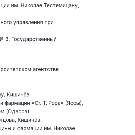
ции им. Николае Тестемицану,
ного управления при
№ 3, Государственный
ерситетском агентстве
ну, Кишинёв
фармации «Gr. T. Popa» (Яссы),
ом (Одесса)
лдова, Кишинёв
цины и фармации им. Николае