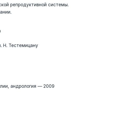
ской репродуктивной системы.
ании.
а
. Н. Тестемицану
лии, андрология — 2009