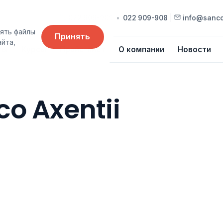
022 909-909
•
022 909-908
|
info@sanc
ять файлы
Принять
айта,
ты
Курсы
Прайс-лист
О компании
Новости
co Axentii