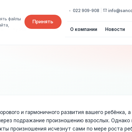
022 909-909
•
022 909-908
|
info@sanc
ять файлы
Принять
айта,
ты
Курсы
Прайс-лист
О компании
Новости
орового и гармоничного развития вашего ребёнка, а
 через подражание произношению взрослых. Однако 
екты произношения исчезнут сами по мере роста ре