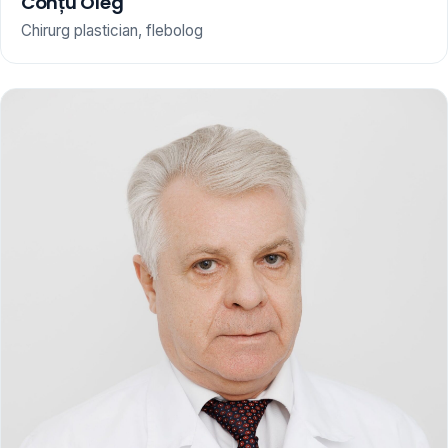
Conțu Oleg
Chirurg plastician, flebolog