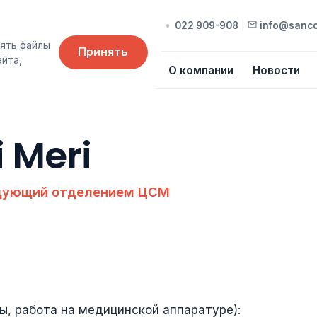
022 909-909
•
022 909-908
|
info@sanc
ять файлы
Принять
айта,
ты
Курсы
Прайс-лист
О компании
Новости
 Meri
едующий отделением ЦСМ
ы, работа на медицинской аппаратуре):