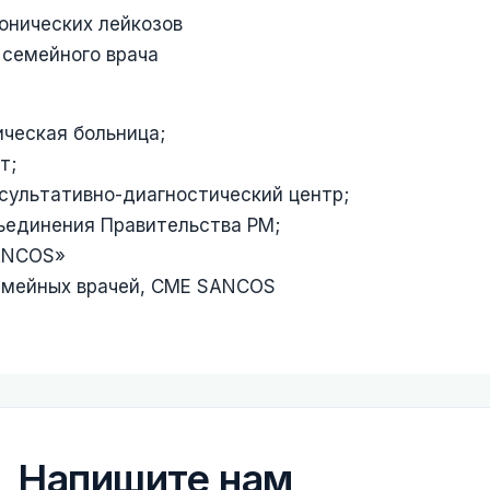
онических лейкозов
 семейного врача
ическая больница;
т;
сультативно-диагностический центр;
ъединения Правительства РМ;
SANCOS»
емейных врачей, CME SANCOS
Напишите нам