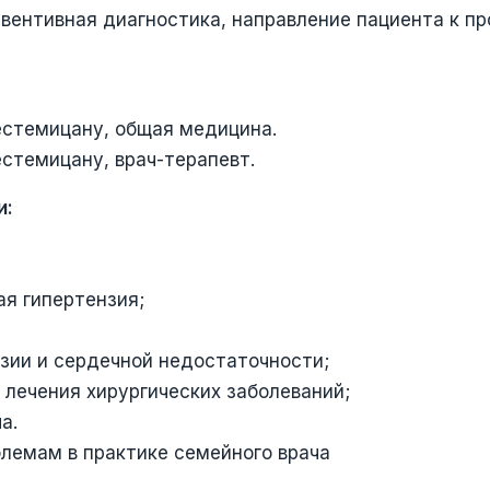
евентивная диагностика, направление пациента к п
естемицану, общая медицина.
стемицану, врач-терапевт.
и:
я гипертензия;
зии и сердечной недостаточности;
 лечения хирургических заболеваний;
а.
лемам в практике семейного врача