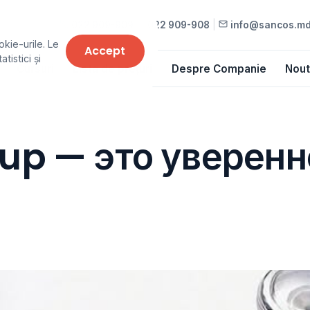
022 909-909
•
022 909-908
|
info@sancos.m
okie-urile. Le
Accept
tistici și
Cursuri
Lista de prețuri
Despre Companie
Nout
up — это уверенн