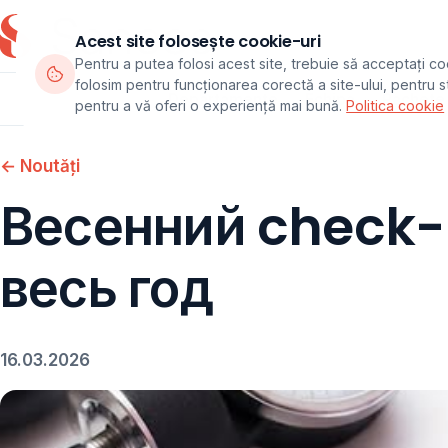
Acest site folosește cookie-uri
Pentru a putea folosi acest site, trebuie să acceptați co
folosim pentru funcționarea corectă a site-ului, pentru sta
Departamente
Echipa
Pachete
pentru a vă oferi o experiență mai bună.
Politica cookie
← Noutăți
Весенний check-
весь год
16.03.2026