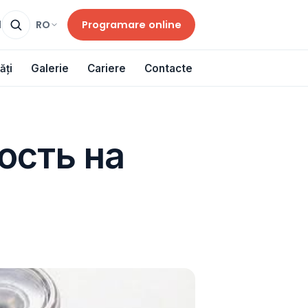
Programare online
RO
d
ăți
Galerie
Cariere
Contacte
ость на