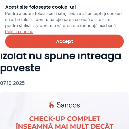
Acest site folosește cookie-uri
Programare online
Pentru a putea folosi acest site, trebuie să acceptați cookie-
urile. Le folosim pentru funcționarea corectă a site-ului,
pentru statistici și pentru a vă oferi o experiență mai bună.
← Noutăți
Politica cookie
Un buletin de analize
Accept
izolat nu spune întreaga
poveste
07.10.2025