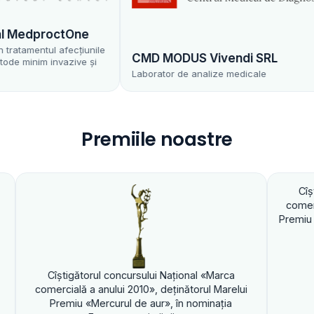
edproctOne
mentul afecțiunile
CMD MODUS Vivendi SRL
nim invazive și
Laborator de analize medicale
Premiile noastre
Cîştigătorul conc
comercială a anului 
Premiu «Mercurul de a
igătorul concursului Naţional «Marca
ală a anului 2010», deţinătorul Marelui
miu «Mercurul de aur», în nominaţia