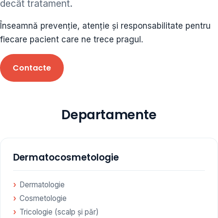
decât tratament.
ORL • endocrinolog
Înseamnă prevenție, atenție și responsabilitate pentru
Cât și alte specialități medicale, toate în cadrul aceleiași
fiecare pacient care ne trece pragul.
Clinici
Contacte
Programare
Departamente
Dermatocosmetologie
Dermatologie
Cosmetologie
Tricologie (scalp și păr)