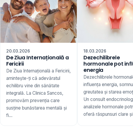
20.03.2026
18.03.2026
De Ziua Internațională a
Dezechilibrele
Fericirii
hormonale pot inf
energia
De Ziua Internațională a Fericirii,
Dezechilibrele hormonal
amintește-ți că adevăratul
influența energia, somnu
echilibru vine din sănătate
greutatea și starea emoț
integrală. La Clinica Sancos,
Un consult endocrinologi
promovăm prevenția care
analizele hormonale potr
susține bunăstarea mentală și
oferă răspunsuri clare și 
fi...