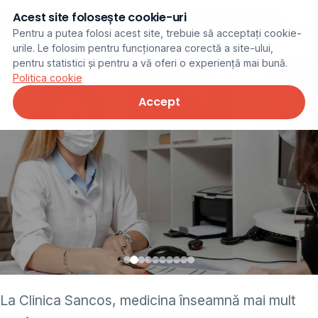
Acest site folosește cookie-uri
Programare online
Pentru a putea folosi acest site, trebuie să acceptați cookie-
urile. Le folosim pentru funcționarea corectă a site-ului,
pentru statistici și pentru a vă oferi o experiență mai bună.
Politica cookie
Accept
• pediatru • neurolog •
La Clinica Sancos, medicina înseamnă mai mult
ginecolog • cardiolog •