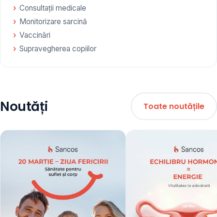
Consultații medicale
Monitorizare sarcină
Vaccinări
Supravegherea copiilor
Noutăți
Toate noutățile