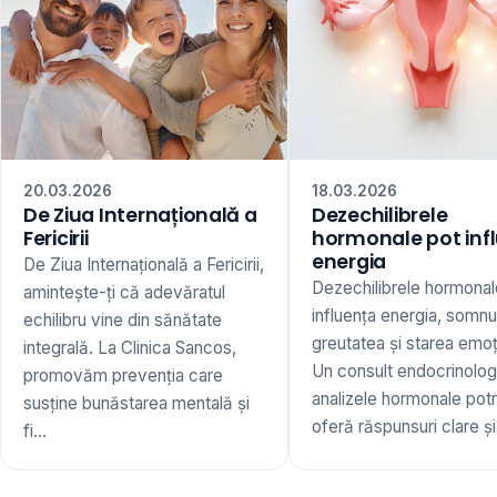
20.03.2026
18.03.2026
De Ziua Internațională a
Dezechilibrele
Fericirii
hormonale pot inf
energia
De Ziua Internațională a Fericirii,
Dezechilibrele hormonal
amintește-ți că adevăratul
influența energia, somnu
echilibru vine din sănătate
greutatea și starea emoț
integrală. La Clinica Sancos,
Un consult endocrinologi
promovăm prevenția care
analizele hormonale potr
susține bunăstarea mentală și
oferă răspunsuri clare și 
fi...