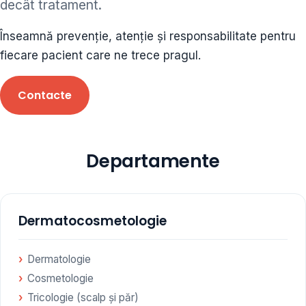
decât tratament.
ORL • endocrinolog
Înseamnă prevenție, atenție și responsabilitate pentru
Cât și alte specialități medicale, toate în cadrul aceleiași
fiecare pacient care ne trece pragul.
Clinici
Contacte
Programare
Departamente
Dermatocosmetologie
Dermatologie
Cosmetologie
Tricologie (scalp și păr)