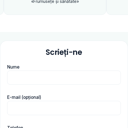
rumuseţe şi sănătate»
Scrieți-ne
Nume
E-mail (opțional)
Telefon