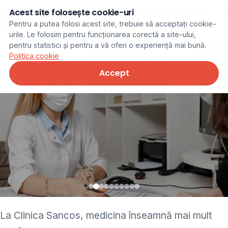
Acest site folosește cookie-uri
Programare online
Pentru a putea folosi acest site, trebuie să acceptați cookie-
urile. Le folosim pentru funcționarea corectă a site-ului,
pentru statistici și pentru a vă oferi o experiență mai bună.
Politica cookie
Accept
• pediatru • neurolog •
La Clinica Sancos, medicina înseamnă mai mult
ginecolog • cardiolog •