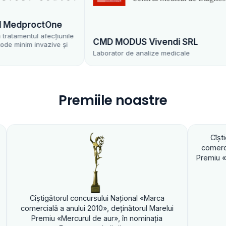
proctOne
tul afecțiunile
CMD MODUS Vivendi SRL
m invazive și
Laborator de analize medicale
Premiile noastre
Cîştigătorul concursulu
comercială a anului 2010»,
Premiu «Mercurul de aur», 
ul concursului Naţional «Marca
anului 2010», deţinătorul Marelui
ercurul de aur», în nominaţia